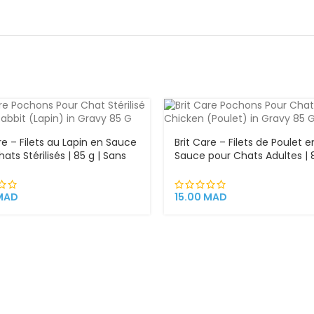
re – Filets au Lapin en Sauce
Brit Care – Filets de Poulet e
ats Stérilisés | 85 g | Sans
Sauce pour Chats Adultes | 8
s, Enrichi en Argousier et
Sans Céréales, Enrichi en Ar
ine
et Capucine | Super Premi
MAD
15.00
MAD