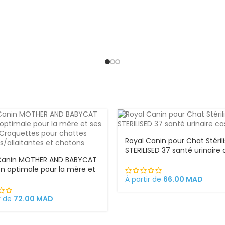
Royal Canin pour Chat Stéril
STERILISED 37 santé urinaire 
Canin MOTHER AND BABYCAT
ion optimale pour la mère et
atons Croquettes pour
À partir de
66.00
MAD
s gestantes/allaitantes et
ns
r de
72.00
MAD