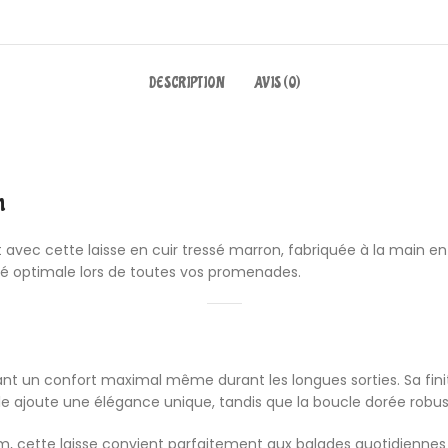
DESCRIPTION
AVIS (0)
m
rt avec cette laisse en cuir tressé marron, fabriquée à la main e
ité optimale lors de toutes vos promenades.
rant un confort maximal même durant les longues sorties. Sa fin
le ajoute une élégance unique, tandis que la boucle dorée robust
 cette laisse convient parfaitement aux balades quotidiennes et 