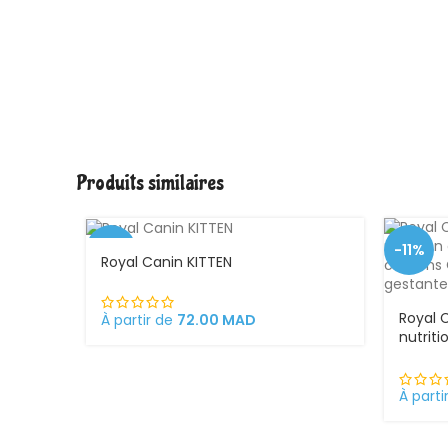
Produits similaires
-1%
-11%
Royal Canin KITTEN
Royal 
À partir de
72.00
MAD
nutrit
ses ch
chatte
chato
À parti