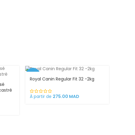
– 3 kg 
petites
chienne
170.00
-4%
Royal Canin Regular Fit 32 -2kg
isé
castré
À partir de
275.00
MAD