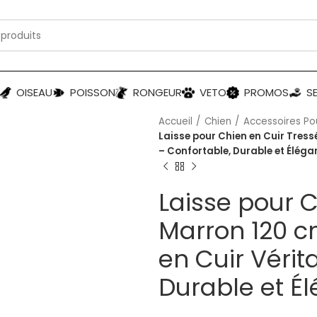
OISEAU
POISSON
RONGEUR
VETO
PROMOS
S
Accueil
Chien
Accessoires Po
Laisse pour Chien en Cuir Tress
– Confortable, Durable et Éléga
Laisse pour C
Marron 120 c
en Cuir Vérit
Durable et É