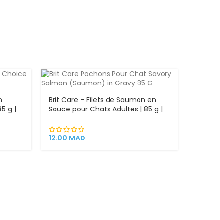
VEND
U
n
Brit Care – Filets de Saumon en
5 g |
Sauce pour Chats Adultes | 85 g |
gousier
Sans Céréales, Enrichi en Argousier
um
et Capucine | Super Premium
12.00
MAD
Brit Pr