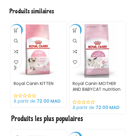
Produits similaires
-1%
-11%
Royal Canin KITTEN
Royal Canin MOTHER
Ro
AND BABYCAT nutrition
St
optimale pour la mère
sa
et ses chatons
À partir de
72.00
MAD
Croquettes pour
À partir de
72.00
MAD
À 
chattes
Produits les plus populaires
gestantes/allaitantes
et chatons