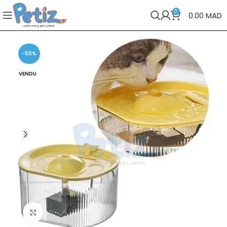
0
0.00
MAD
-50%
VENDU
Cliquez pour agrandir