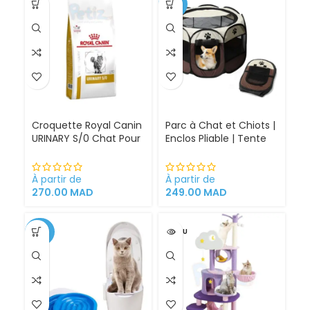
-30%
Croquette Royal Canin
Parc à Chat et Chiots |
URINARY S/0 Chat Pour
Enclos Pliable | Tente
Problèmes Urinaires
pour Chiens intérieur
Cystite régime
et extérieur
médicalisé
À partir de
À partir de
270.00
MAD
249.00
MAD
-34%
VENDU