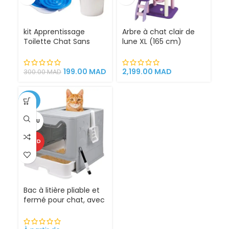
kit Apprentissage
Arbre à chat clair de
Toilette Chat Sans
lune XL (165 cm)
Litière 100% éfficace
espace de jeu pour
chat griffoirs
199.00
MAD
2,199.00
MAD
300.00
MAD
-25%
VENDU
CHAUD
Bac à litière pliable et
fermé pour chat, avec
Sortie supérieure