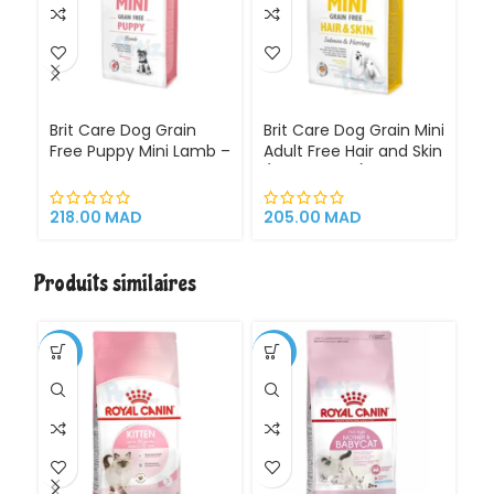
Brit Care Dog Grain
Brit Care Dog Grain Mini
Br
Free Puppy Mini Lamb –
Adult Free Hair and Skin
Hy
Croquettes sans
(Petite Race) 2kg
(
céréales pour chiots
A
de très petite race et
Hy
218.00
MAD
205.00
MAD
2
mères – Sac 2 kg
l’
Ch
Ch
Produits similaires
3 
-1%
-11%