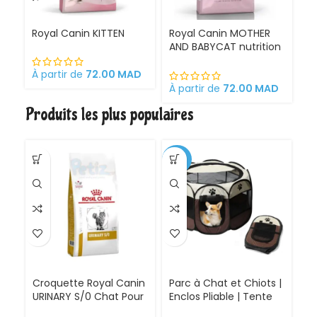
Royal Canin KITTEN
Royal Canin MOTHER
Ro
AND BABYCAT nutrition
St
optimale pour la mère
sa
et ses chatons
À partir de
72.00
MAD
Croquettes pour
À partir de
72.00
MAD
À 
chattes
Produits les plus populaires
gestantes/allaitantes
et chatons
-30%
Croquette Royal Canin
Parc à Chat et Chiots |
URINARY S/0 Chat Pour
Enclos Pliable | Tente
Problèmes Urinaires
pour Chiens intérieur