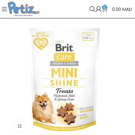
0
0.00
MAD
Cliquez pour agrandir