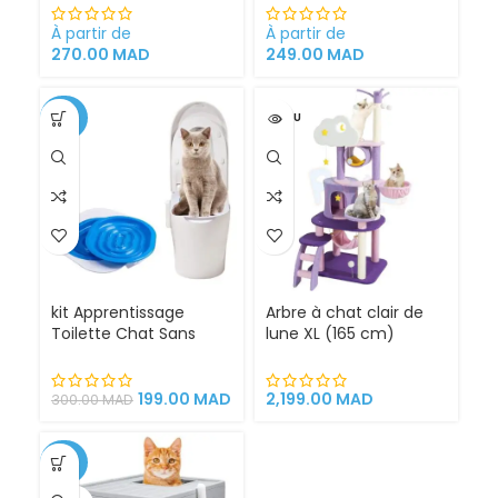
Cystite régime
et extérieur
médicalisé
À partir de
À partir de
270.00
MAD
249.00
MAD
-34%
VENDU
kit Apprentissage
Arbre à chat clair de
Toilette Chat Sans
lune XL (165 cm)
Litière 100% éfficace
espace de jeu pour
chat griffoirs
199.00
MAD
2,199.00
MAD
300.00
MAD
-25%