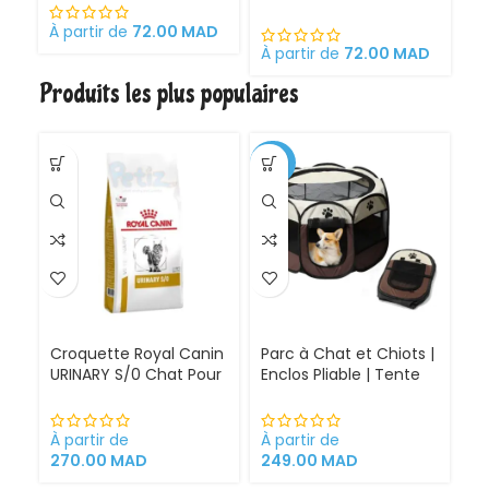
optimale pour la mère
sa
et ses chatons
À partir de
72.00
MAD
Croquettes pour
À partir de
72.00
MAD
À 
chattes
Produits les plus populaires
gestantes/allaitantes
et chatons
-30%
Croquette Royal Canin
Parc à Chat et Chiots |
URINARY S/0 Chat Pour
Enclos Pliable | Tente
Problèmes Urinaires
pour Chiens intérieur
Cystite régime
et extérieur
médicalisé
À partir de
À partir de
270.00
MAD
249.00
MAD