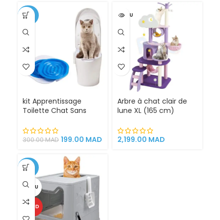
-34%
VENDU
kit Apprentissage
Arbre à chat clair de
Toilette Chat Sans
lune XL (165 cm)
Litière 100% éfficace
espace de jeu pour
chat griffoirs
199.00
MAD
2,199.00
MAD
300.00
MAD
-25%
VENDU
CHAUD