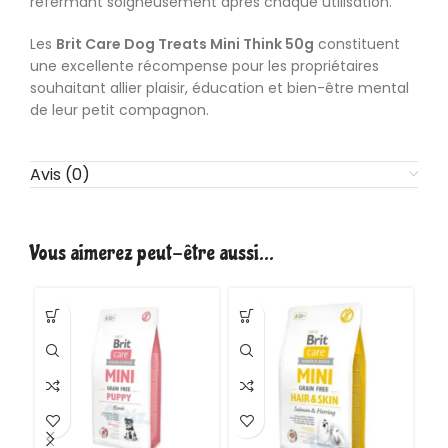
refermant soigneusement après chaque utilisation.
Les
Brit Care
Dog Treats Mini Think 50g
constituent
une excellente récompense pour les propriétaires
souhaitant allier plaisir, éducation et bien-être mental
de leur petit compagnon.
Avis (0)
Vous aimerez peut-être aussi…
VE