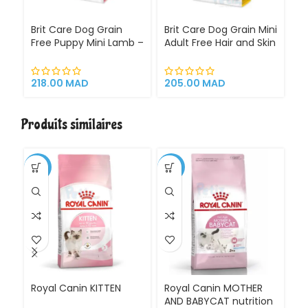
Brit Care Dog Grain
Brit Care Dog Grain Mini
Br
Free Puppy Mini Lamb –
Adult Free Hair and Skin
Hy
Croquettes sans
(Petite Race) 2kg
(
céréales pour chiots
A
de très petite race et
Hy
218.00
MAD
205.00
MAD
2
mères – Sac 2 kg
l’
Ch
Ch
Produits similaires
3 
-1%
-11%
Royal Canin KITTEN
Royal Canin MOTHER
Ro
AND BABYCAT nutrition
St