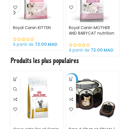
Royal Canin KITTEN
Royal Canin MOTHER
Ro
AND BABYCAT nutrition
St
optimale pour la mère
sa
et ses chatons
À partir de
72.00
MAD
Croquettes pour
À partir de
72.00
MAD
À 
chattes
Produits les plus populaires
gestantes/allaitantes
et chatons
-30%