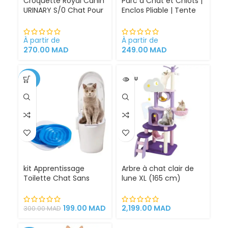
Croquette Royal Canin
Parc à Chat et Chiots |
URINARY S/0 Chat Pour
Enclos Pliable | Tente
Problèmes Urinaires
pour Chiens intérieur
Cystite régime
et extérieur
médicalisé
À partir de
À partir de
270.00
MAD
249.00
MAD
-34%
VENDU
kit Apprentissage
Arbre à chat clair de
Toilette Chat Sans
lune XL (165 cm)
Litière 100% éfficace
espace de jeu pour
chat griffoirs
199.00
MAD
2,199.00
MAD
300.00
MAD