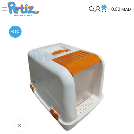
0
0.00
MAD
-38%
Cliquez pour agrandir