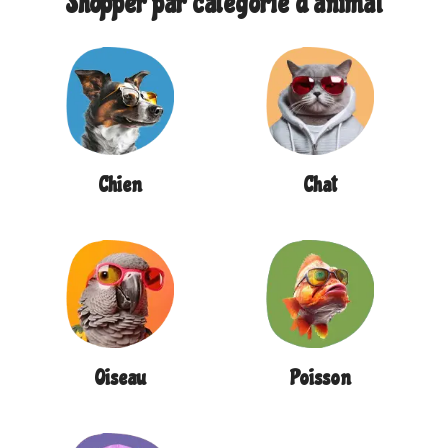
Shopper par catégorie d’animal
Chien
Chat
Oiseau
Poisson