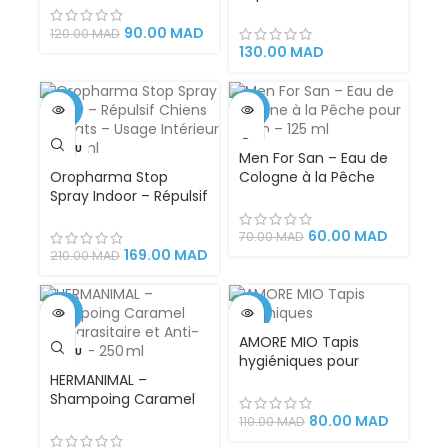
Super absorbants,
pour Chien et Chat
traverses 60x90cm
500 ml
90.00
MAD
120.00
MAD
apprentissage de la
130.00
MAD
propreté des chiots en
phase de toilettage
-20%
-14%
VENDU
VENDU
Men For San – Eau de
Oropharma Stop
Cologne à la Pêche
Spray Indoor – Répulsif
pour Chien – 125 ml
Chiens & Chats –
Usage Intérieur –
60.00
MAD
70.00
MAD
500 ml
169.00
MAD
210.00
MAD
-25%
-27%
AMORE MIO Tapis
VENDU
VENDU
hygiéniques pour
HERMANIMAL –
Toilettage et
Shampoing Caramel
Apprentissage
Antiparasitaire et Anti-
Propreté des Chiots
80.00
MAD
110.00
MAD
Puces – 250 ml
Chiens et Chats