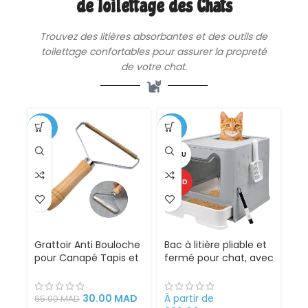
de Toilettage des Chats
Trouvez des
litières
absorbantes et des outils de
toilettage confortables pour assurer la propreté
de votre chat.
-54%
-25%
VENDU
CHAUD
Grattoir Anti Bouloche
Bac à litière pliable et
pour Canapé Tapis et
fermé pour chat, avec
Vêtements
Sortie supérieure
30.00
MAD
À partir de
65.00
MAD