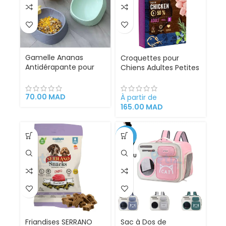
Gamelle Ananas
Croquettes pour
Antidérapante pour
Chiens Adultes Petites
Chat et Petit Chien –
Races au Poulet – Brit
Bol d’Alimentation
Premium by Nature
Design en Plastique
Adult Small (3 kg | 8
70.00
MAD
À partir de
Alimentaire
kg)
165.00
MAD
-32%
VENDU
Friandises SERRANO
Sac à Dos de