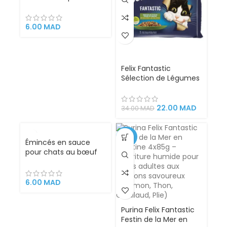
100g – Les Repas Plaisir
pour les chatons en
pleine croissance
6.00
MAD
Felix Fantastic
Sélection de Légumes
en Gélatine pour
Chats – 4x85g |
Tendres Morceaux de
22.00
MAD
34.00
MAD
Viande avec Légumes,
Aliment Complet
Riche en Nutriments
-35%
Émincés en sauce
Essentiels
pour chats au bœuf
et dinde 100g – Plaisir
6.00
MAD
Purina Felix Fantastic
Festin de la Mer en