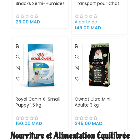
Snacks Semi-Humides
Transport pour Chat
pour Chien
et Chien avec Fenêtre
Mediterranean Natural
Bulle – Confort,
au Bœuf 100g – 74%
Sécurité et Design
26.00
MAD
À partir de
Boeuf
Futuriste pour Vos
149.00
MAD
Déplacements
Royal Canin X-Small
Ownat Ultra Mini
Puppy 1,5 kg –
Adulte 3 kg –
Croquettes Premium
Croquettes Sans
pour Chiots de Très
Colorants pour Chien
Petite Taille, Adaptées
Adulte de Petite Race
160.00
MAD
245.00
MAD
aux Besoins
Nourriture et Alimentation Équilibrée
Nutritionnels