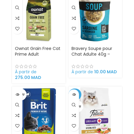
Ownat Grain Free Cat
Bravery Soupe pour
Prime Adult
Chat Adulte 40g –
Croquettes Sans
Aliment Humide
Céréales pour Chats
Naturel Riche en
Adultes – Poulet &
Protéines | Poulet,
À partir de
À partir de
10.00
MAD
Dinde Fraîche 50%
Saumon ou Sardine
275.00
MAD
VENDU
-25%
VENDU