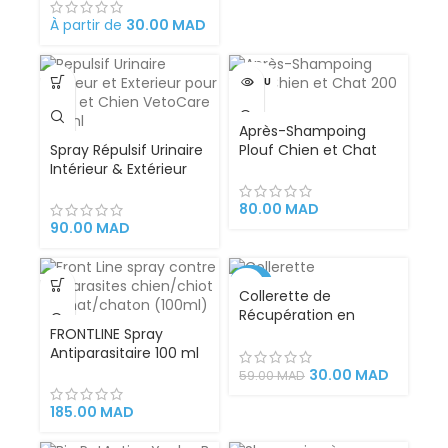
Brossage, Massage,
Bain et Récupération
À partir de
30.00
MAD
des Poils | Gant Brosse
Chat et Chien en
Silicone Convient à
VENDU
Toutes Tailles de
Pelage.
Après-Shampoing
Spray Répulsif Urinaire
Plouf Chien et Chat
Intérieur & Extérieur
200 ml
pour Chat et Chien
VetoCare 200ml
80.00
MAD
90.00
MAD
-49%
Collerette de
Récupération en
FRONTLINE Spray
Plastique – Chat et
Antiparasitaire 100 ml
Petit Chien –
– Pour Chiens, Chats,
Protection
30.00
MAD
59.00
MAD
Chiots et Chatons |
Confortable et Sûre
Élimine Puces et
après Opération,
185.00
MAD
Tiques Rapidement
Blessure ou