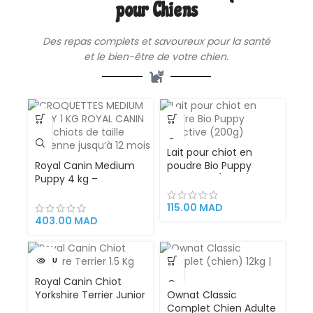
Spécifiques des Chiots
pour Chiens
Miniatures
Des repas complets et savoureux pour la santé
et le bien-être de votre chien.
Lait pour chiot en
Royal Canin Medium
poudre Bio Puppy
Puppy 4 kg –
PetActive (200g)
Croquettes pour Chiot
de Race Moyenne (11 à
115.00
MAD
25 kg) de 2 à 12 Mois
403.00
MAD
VENDU
Royal Canin Chiot
Yorkshire Terrier Junior
Ownat Classic
1.5 Kg alimentation
Complet Chien Adulte