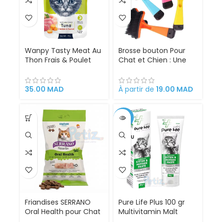
Wanpy Tasty Meat Au
Brosse bouton Pour
Thon Frais & Poulet
Chat et Chien : Une
Friandises Chat
brosse simpliste pour
un toilettage réussi
35.00
MAD
À partir de
19.00
MAD
-33%
VENDU
Friandises SERRANO
Pure Life Plus 100 gr
Oral Health pour Chat
Multivitamin Malt
50g – au Poulet pour
Kitten and Mother Cat