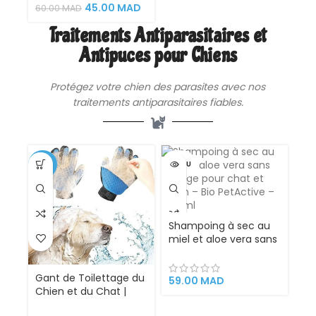
jetable Super
45.00
MAD
60.00
MAD
Absorbant
Traitements Antiparasitaires et
Antipuces pour Chiens
Protégez votre chien des parasites avec nos
traitements antiparasitaires fiables.
-33%
VENDU
Shampoing à sec au
miel et aloe vera sans
rinçage pour chat et
chien – Bio PetActive
Gant de Toilettage du
– 200 ml – Copier
59.00
MAD
Chien et du Chat |
Action 4 en 1 –