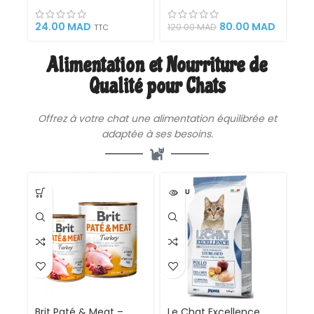
l’Hygiène Bucco-
Paste
Dentaire
24.00
MAD
80.00
MAD
120.00
MAD
TTC
Alimentation et Nourriture de
Qualité pour Chats
Offrez à votre chat une
alimentation
équilibrée et
adaptée à ses besoins.
VENDU
Brit Paté & Meat –
Le Chat Excellence