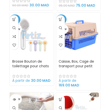
30.00
MAD
75.00
MAD
60.00
MAD
95.00
MAD
-50%
-32%
VENDU
VENDU
Brosse Bouton de
Caisse, Box, Cage de
toilettage pour chats
transport pour petit
– chiens en forme de
Chien, Chat, Porte
jaune d’œuf
Métallique, Clips,
Séparateur d’urine et
À partir de
30.00
MAD
À partir de
Loquet de Sécurité.
169.00
MAD
VENDU