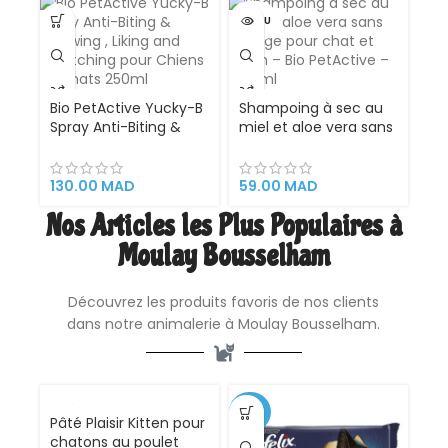
Traitement
Dermatologique –
VENDU
Taille M pour Animaux
de 6 à 10 kg
Bio PetActive Yucky-B
Shampoing à sec au
Spray Anti-Biting &
miel et aloe vera sans
Chewing , Liking and
rinçage pour chat et
Scratching pour
chien – Bio PetActive
Chiens et Chats
– 200 ml
130.00
MAD
59.00
MAD
250ml – Veterinary
Nos Articles les Plus Populaires à
Formulated
Moulay Bousselham
Découvrez les produits favoris de nos clients
dans notre animalerie à Moulay Bousselham.
VENDU
-35%
Pâté Plaisir Kitten pour
chatons au poulet