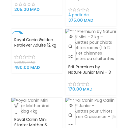
complète
12kg | 20Kg de Toutes
Races et Tailles
205.00
MAD
Viande Fraîche
À partir de
Alimentation saine
375.00
MAD
-50%
VENDU
Royal Canin Golden
Retriever Adulte 12 kg
VENDU
– Croquettes
Spécialement
Formulées pour
960.00
MAD
Golden Retriever
Brit Premium by
480.00
MAD
Adulte (15 mois et +)
Nature Junior Mini – 3
(PROMO)
kg – Croquettes pour
chiots de petites
races (1 à 12 mois) et
170.00
MAD
chiennes gestantes
ou allaitantes
VENDU
Royal Canin Mini
Starter Mother &