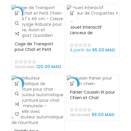
-8%
Jouet Interactif
Lanceur de
Croquettes + Laser
Cage de Transport
pour Chat et Petit
À partir de
95.00
MAD
Chien 50 x 31 x 31 cm –
Caisse de Voyage
Robuste pour Voiture,
120.00
MAD
130.00
MAD
Avion et Transport
Quotidien
-29%
-29%
Panier Coussin lit pour
Chien et Chat
99.00
MAD
140.00
MAD