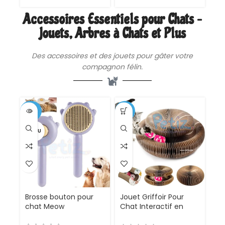
Croissance, Grossesse,
Viande avec Légumes,
Lactation, Os &
Aliment Complet
Accessoires Essentiels pour Chats –
Articulations
Riche en Nutriments
Jouets, Arbres à Chats et Plus
Essentiels
Des
accessoires
et des jouets pour gâter votre
compagnon félin.
-50%
-21%
VENDU
Brosse bouton pour
Jouet Griffoir Pour
chat Meow
Chat Interactif en
Carton