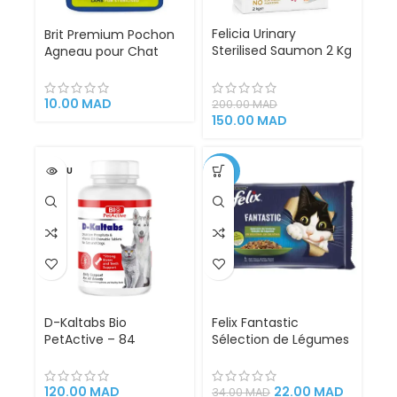
Felicia Urinary
Brit Premium Pochon
Sterilised Saumon 2 Kg
Agneau pour Chat
– Croquettes
Stérilisé 100g –
Hypoallergéniques
Nourriture humide
pour Chat Stérilisé |
complète en sauce,
10.00
MAD
200.00
MAD
Santé Urinaire &
riche en viande (87%)
150.00
MAD
Contrôle du Poids
avec 9,3% d’agneau
VENDU
-35%
D-Kaltabs Bio
Felix Fantastic
PetActive – 84
Sélection de Légumes
Comprimés Calcium +
en Gélatine pour
Vitamine D3 pour
Chats – 4x85g |
Chats et Chiens |
Tendres Morceaux de
120.00
MAD
22.00
MAD
34.00
MAD