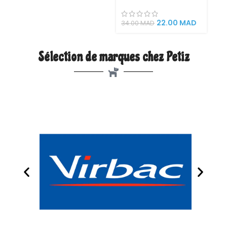
Gélatine 4x85g –
Nourriture humide
pour chats adultes
22.00
MAD
34.00
MAD
aux poissons
savoureux (Saumon,
Thon, Cabillaud, Plie)
Sélection de marques chez Petiz