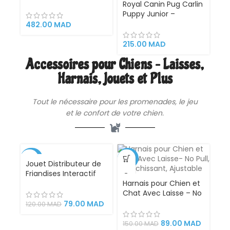
Babydog Croquettes 4
Royal Canin Pug Carlin
kg – Nutrition
Puppy Junior –
Complète pour
Croquettes pour
482.00
MAD
Chiennes en
Chiots Carlin en
Gestation, Lactation
Croissance – 1,5 kg
215.00
MAD
et Chiots en Phase de
Accessoires pour Chiens – Laisses,
Sevrage
Harnais, Jouets et Plus
Tout le nécessaire pour les promenades, le jeu
et le confort de votre chien.
-34%
-41%
Jouet Distributeur de
Friandises Interactif
pour Chat – Jeu
Harnais pour Chien et
Éducatif et Stimulant
Chat Avec Laisse – No
pour Éveiller l’Instinct
Pull, Réfléchissant,
79.00
MAD
120.00
MAD
de Chasse et Favoriser
Ajustable
l’Activité Physique
89.00
MAD
150.00
MAD