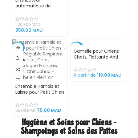
Distributeur
automatique de
nourriture pour chat :
distributeur
automatique de
1,200.00
MAD
nourriture pour chat
850.00
MAD
avec minuterie –
Gamelle avec
distributeur
-21%
-30%
Gamelle pour Chiens
automatique de
Chats, Flottante Anti
nourriture
VENDU
CHAUD
Éclaboussures 1000ML
Protection des oreilles
et de la barbe
À partir de
119.00
MAD
Conception anti-
Ensemble Harnais et
étouffement Base
Laisse pour Petit Chien
antidérapante
– Gilet Réglable
Adaptée aux
Respirant pour Chiot,
déplacements
Chat, Bouledogue
75.00
MAD
95.00
MAD
Français, Carlin,
Hygiène et Soins pour Chiens –
Chihuahua – Marche
en Plein Air
Shampoings et Soins des Pattes