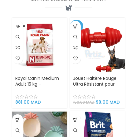
VENDU
-34%
Royal Canin Medium
Jouet Haltère Rouge
Adult 15 kg –
Ultra Résistant pour
Croquettes
Chiens – Caoutchouc
Nutritionnelles pour
Naturel Indestructible
Chiens Adultes de
– Nettoyage Dentaire
881.00
MAD
99.00
MAD
150.00
MAD
Taille Moyenne,
& Anti-Stress
Formule Équilibrée
pour Vitalité et Santé
Optimale