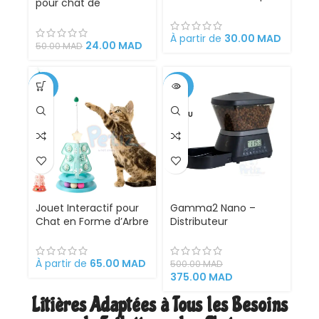
pour chat de
Action 4 en 1 –
friandises humides
Brossage, Massage,
Bain et Récupération
À partir de
30.00
MAD
24.00
MAD
50.00
MAD
des Poils | Gant Brosse
Chat et Chien en
Silicone Convient à
-32%
-25%
Toutes Tailles de
Pelage.
VENDU
Jouet Interactif pour
Gamma2 Nano –
Chat en Forme d’Arbre
Distributeur
de Noël – Balle
Automatique pour
Rotative & Plume
Chats et Petits Chiens
Amusante –
avec Timer
À partir de
65.00
MAD
500.00
MAD
Stimulation Physique
Programmable
375.00
MAD
et Mentale, Design
Litières Adaptées à Tous les Besoins
Festif