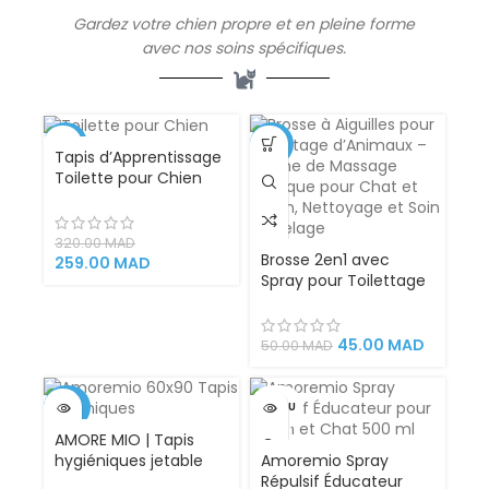
Gardez votre chien propre et en pleine forme
avec nos soins spécifiques.
-19%
-10%
Tapis d’Apprentissage
Toilette pour Chien
VENDU
Large– Tapis
Hygiénique Réutilisable
avec Bac Collecteur
320.00
MAD
Brosse 2en1 avec
et Gazon Artificiel
259.00
MAD
Spray pour Toilettage
pour Chiots, Chiens,
d’Animaux – Peigne de
Chats et Petits
Massage Magique
Animaux
pour Chat et Chien,
45.00
MAD
50.00
MAD
Nettoyage et Soin du
Pelage
-25%
VENDU
AMORE MIO | Tapis
VENDU
hygiéniques jetable
Amoremio Spray
pour Chiens, Chats,
Répulsif Éducateur