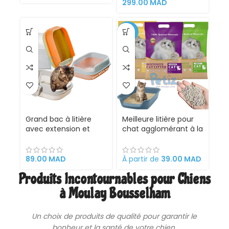
299.00
MAD
-35%
Grand bac à litière
Meilleure litière pour
avec extension et
chat agglomérant à la
pelle de nettoyage
Bentonite au Maroc
pour hygiène animaux
chat et chien maroc
89.00
MAD
À partir de
39.00
MAD
Produits Incontournables pour Chiens
à Moulay Bousselham
Un choix de produits de qualité pour garantir le
bonheur et la santé de votre
chien
.