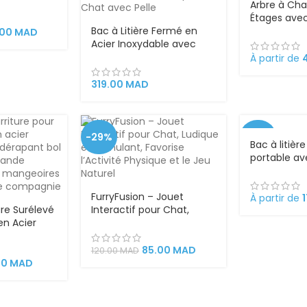
e
Arbre à Cha
Étages avec
Bac à Litière Fermé en
Coussin Co
.00
MAD
Acier Inoxydable avec
Couvercle et Tiroir
À partir de
Amovible | Maison de
Toilette Anti-Odeurs pour
319.00
MAD
Chat avec Pelle
-29%
-28%
Bac à litièr
portable a
VEND
dissimulée,
U
détachable
FurryFusion – Jouet
À partir de
ure Surélevé
Interactif pour Chat,
en Acier
Ludique et Stimulant,
ur Chat et
Favorise l’Activité
e Capacité,
Physique et le Jeu Naturel
85.00
MAD
120.00
MAD
yer, Confort
00
MAD
imal