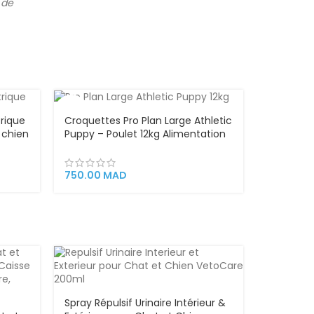
 de
VEND
U
trique
Croquettes Pro Plan Large Athletic
 chien
Puppy – Poulet 12kg Alimentation
pour chiots de grande taille et de
morphotype athlétique
750.00
MAD
Spray Répulsif Urinaire Intérieur &