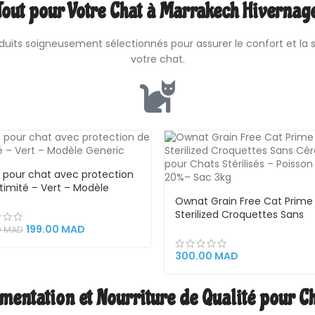
Tout pour Votre Chat à Marrakech Hivernag
duits soigneusement sélectionnés pour assurer le confort et la 
votre chat.
re pour chat avec protection
ntimité – Vert – Modèle
ic
Ownat Grain Free Cat Prime
Sterilized Croquettes Sans
Céréales pour Chats Stérilis
199.00
MAD
0
MAD
Poisson Frais 20%– Sac 3kg
300.00
MAD
mentation et Nourriture de Qualité pour C