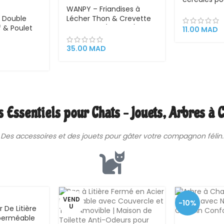
WANPY – Friandises à
au Boeuf 4
 Double
Lécher Thon & Crevette
 & Poulet
pour Chat (14 g × 5)
11.00
MAD
Premium
lte en
35.00
MAD
 Essentiels pour Chats – Jouets, Arbres à C
Des
accessoires
et des jouets pour gâter votre compagnon félin.
VEND
-10%
U
 De Litière
perméable