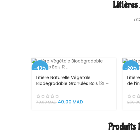
Litières
Tr
-43%
-20%
Litière Naturelle Végétale
Litiè
VEND
Biodégradable Granulés Bois 13L –
de l’i
U
Litière sans poussière, ultra-
Gener
absorbante et écologique
40.00
MAD
70.00
MAD
250.0
Produits 