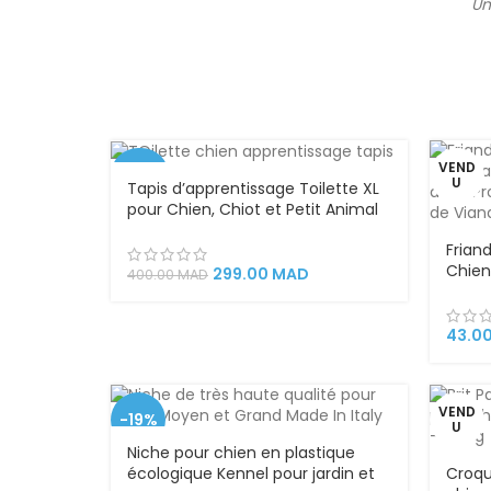
Un
VEND
-25%
U
Tapis d’apprentissage Toilette XL
pour Chien, Chiot et Petit Animal
VEND
– Avec Bac Collecteur et Gazon
U
Friand
Artificiel – Hygiénique, Réutilisable
Chien
et Facile à Nettoyer
299.00
MAD
400.00
MAD
au Po
Psyll
– 150 
43.0
VEND
-19%
U
Niche pour chien en plastique
écologique Kennel pour jardin et
Croqu