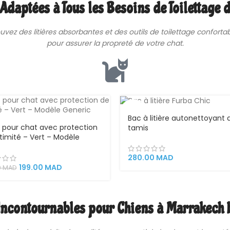
 Adaptées à Tous les Besoins de Toilettage 
ouvez des
litières
absorbantes et des outils de toilettage conforta
pour assurer la propreté de votre chat.
VEND
U
Bac à litière autonettoyant
re pour chat avec protection
tamis
ntimité – Vert – Modèle
ic
280.00
MAD
199.00
MAD
0
MAD
Incontournables pour Chiens à Marrakech