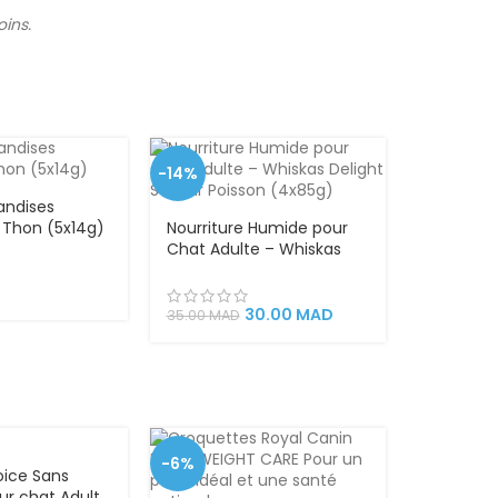
ins.
-14%
andises
VEND
Thon (5x14g)
Nourriture Humide pour
U
Chat Adulte – Whiskas
Delight Saveur Poisson
(4x85g)
30.00
MAD
35.00
MAD
-6%
oice Sans
ur chat Adult