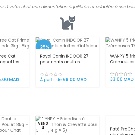
rez à votre chat une
alimentation
équilibrée et adaptée à ses beso
-25%
ree Cat
Royal Canin INDOOR 27
WANPY 5 fri
roquettes
pour chats adultes
Crémeuses 
 pour Chats
d’intérieur
let & Dinde
33.00
MAD
5.00
MAD
À partir de
66.00
MAD
VEND
U
Paté ProCh
céréales po