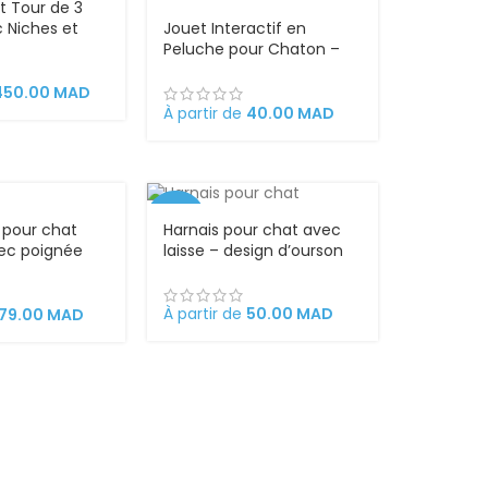
t Tour de 3
 Niches et
Jouet Interactif en
nfortable
Peluche pour Chaton –
Figurine Rigolote avec
Élastiques – H 19cm
450.00
MAD
À partir de
40.00
MAD
-29%
e pour chat
Harnais pour chat avec
vec poignée
laisse – design d’ourson
VEND
 design
U
À partir de
50.00
MAD
179.00
MAD