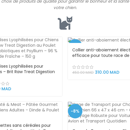
 choix de produits de qualité pour garantir le bonheur et la santé
votre
chien
.
-31%
Collier anti-aboiement élec
efficace pour toute race de
VEND
U
ises Lyophilisées pour
s – Brit Raw Treat Digestion
310.00
MAD
450.00
MAD
ulet avec Probiotiques et
ium – 96 % de Viande Fraîche
g
0
MAD
-8%
ettes sans céréales pour