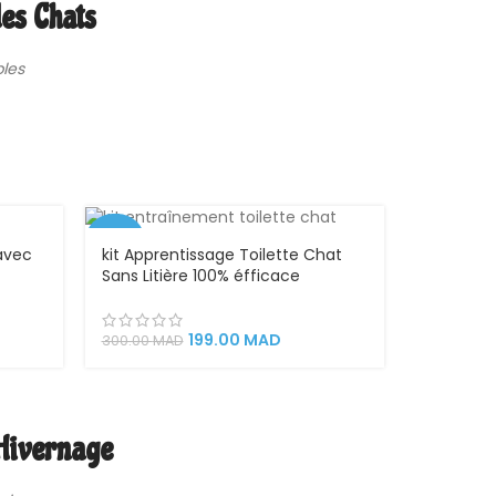
des Chats
bles
-34%
 avec
kit Apprentissage Toilette Chat
Sans Litière 100% éfficace
199.00
MAD
300.00
MAD
 Hivernage