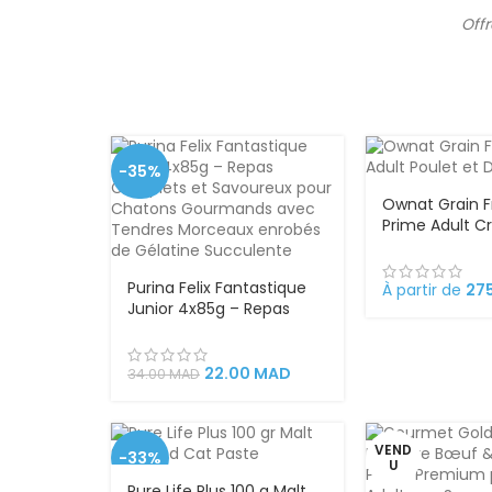
Off
-35%
Ownat Grain F
Prime Adult C
Sans Céréales
Adultes – Pou
Purina Felix Fantastique
Fraîche 50%
À partir de
27
Junior 4x85g – Repas
Complets et Savoureux
pour Chatons
Gourmands avec
22.00
MAD
34.00
MAD
Tendres Morceaux
enrobés de Gélatine
Succulente
VEND
-33%
U
Pure Life Plus 100 g Malt