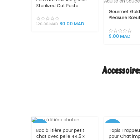
VEND
Sterilized Cat Paste
U
Gourmet Gold
Pleasure Bœuf
85g – Pâtée 
80.00
MAD
120.00
MAD
pour Chat Adu
Sauce
9.00
MAD
Accessoires
-38%
-44%
Tapis Trappeur
Bac à litière pour petit
pour Chat im
chat avec pelle 44.5 x