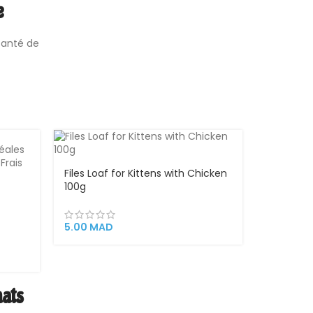
e
santé de
Files Loaf for Kittens with Chicken
100g
és –
5.00
MAD
hats