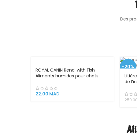
Des pro
-20%
ROYAL CANIN Renal with Fish
Aliments humides pour chats
Litiè
VEND
souffrant d’insuffisance rénale
de l’i
U
chronique 85 g
Gener
22.00
MAD
250.0
Ali