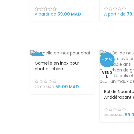
Double couch
27.8 x 8.5
CHAUD
À partir de
79
À partir de
59.00
MAD
-16%
-21%
Gamelle en inox pour
chat et chien
VEND
antidérapante bol en
U
acier inoxydable animaux
59.00
MAD
70.00
MAD
Bol de Nourrit
Antidérapant 
Inoxydable po
Chien – Grand
Facile à Netto
59.
75.00
MAD
de Repas Opt