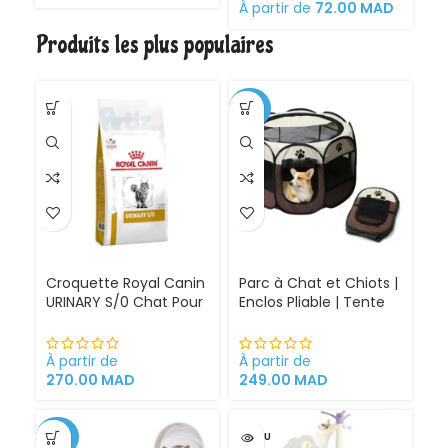
Croquettes pour
À partir de
72.00
MAD
À 
chattes
Produits les plus populaires
gestantes/allaitantes
et chatons
-30%
Croquette Royal Canin
Parc à Chat et Chiots |
URINARY S/0 Chat Pour
Enclos Pliable | Tente
Problèmes Urinaires
pour Chiens intérieur
Cystite régime
et extérieur
médicalisé
À partir de
À partir de
270.00
MAD
249.00
MAD
-34%
VENDU