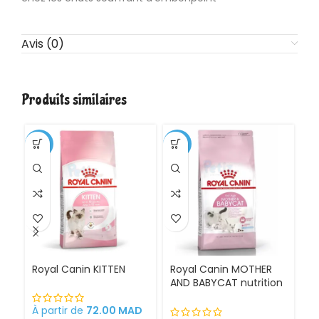
Avis (0)
Produits similaires
-1%
-11%
Royal Canin KITTEN
Royal Canin MOTHER
Ro
AND BABYCAT nutrition
St
optimale pour la mère
sa
et ses chatons
À partir de
72.00
MAD