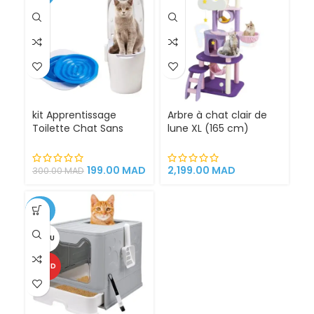
kit Apprentissage
Arbre à chat clair de
Toilette Chat Sans
lune XL (165 cm)
Litière 100% éfficace
espace de jeu pour
chat griffoirs
199.00
MAD
2,199.00
MAD
300.00
MAD
-25%
VENDU
CHAUD