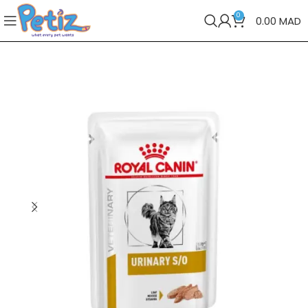
0
0.00
MAD