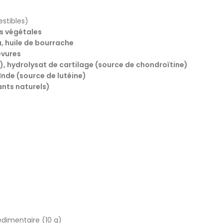
gestibles)
res végétales
a, huile de bourrache
evures
, hydrolysat de cartilage (source de chondroïtine)
Inde (source de lutéine)
ants naturels)
sédimentaire (10 g)