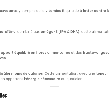
ioxydants
, y compris de la
vitamine E
, qui aide à
lutter contre l
ndroïtine
, combiné aux
oméga-3 (EPA & DHA)
, cette alimenta
n
apport équilibré en fibres alimentaires
et des
fructo-oligos
ives
.
brûler moins de calories
. Cette alimentation, avec une
teneur
 en apportant
l’énergie nécessaire
au quotidien.
lles