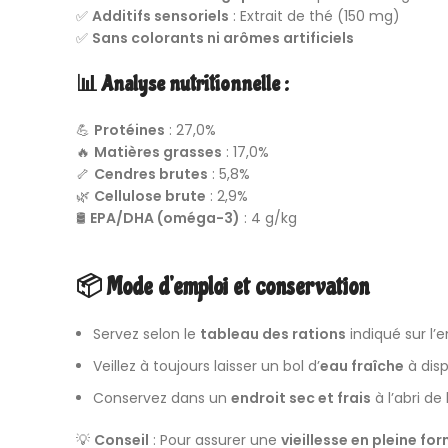
✅
Additifs sensoriels
: Extrait de thé (150 mg)
✅
Sans colorants ni arômes artificiels
📊 Analyse nutritionnelle :
💪
Protéines
: 27,0%
🔥
Matières grasses
: 17,0%
🦴
Cendres brutes
: 5,8%
🌿
Cellulose brute
: 2,9%
🛢️
EPA/DHA (oméga-3)
: 4 g/kg
📦 Mode d’emploi et conservation
Servez selon le
tableau des rations
indiqué sur l’
Veillez à toujours laisser un bol d’
eau fraîche
à disp
Conservez dans un
endroit sec et frais
à l’abri de 
💡
Conseil
: Pour assurer une
vieillesse en pleine fo