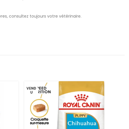
vères, consultez toujours votre vétérinaire.
VEND
VEND
U
U