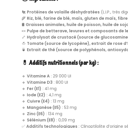
🐔
Protéines de volaille déshydratées
(L.I.P., très di
🌾
Riz, blé, farine de blé, maïs, gluten de maïs, fib
🛢️
Graisses animales, huile de poisson, huile de soj
🍬
Pulpe de betterave, levures et composants de l
🦴
Hydrolysat de crustacé (source de glucosamine)
🍅
Tomate (source de lycopène), extrait de rose d’
🍵
Extrait de thé (source de polyphénols, antioxyd
💊 Additifs nutritionnels (par kg) :
🔹
Vitamine A
: 29 000 UI
🔹
Vitamine D3
: 800 UI
🔹
Fer (E1)
: 41 mg
🔹
Iode (E2)
: 4,1 mg
🔹
Cuivre (E4)
: 13 mg
🔹
Manganèse (E5)
: 53 mg
🔹
Zinc (E6)
: 134 mg
🔹
Sélénium (E8)
: 0,09 mg
✅
Additifs technologiques
: Clinoptilolite d’origine 