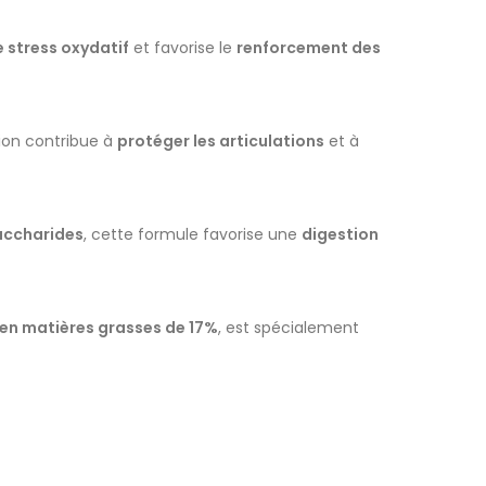
e stress oxydatif
et favorise le
renforcement des
tion contribue à
protéger les articulations
et à
accharides
, cette formule favorise une
digestion
 en matières grasses de 17%
, est spécialement