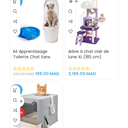
-34%
VENDU
kit Apprentissage
Arbre à chat clair de
Toilette Chat Sans
lune XL (165 cm)
Litière 100% éfficace
espace de jeu pour
chat griffoirs
199.00
MAD
2,199.00
MAD
300.00
MAD
-25%
VENDU
CHAUD