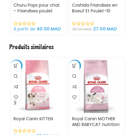
Churu Pops pour chat
Coshida Friandises en
Wh
– Friandises poulet
Boeuf Et Poulet-10
G
chicken humides et
Sticks Cigars pour
A
moelleuses en
chats snacks
la
gelée cat treats
gourmands collation
4 
À partir de
40.00
MAD
27.00
MAD
3
35.00
MAD
savoureuse
Produits similaires
-1%
-11%
Royal Canin KITTEN
Royal Canin MOTHER
Ro
AND BABYCAT nutrition
St
optimale pour la mère
sa