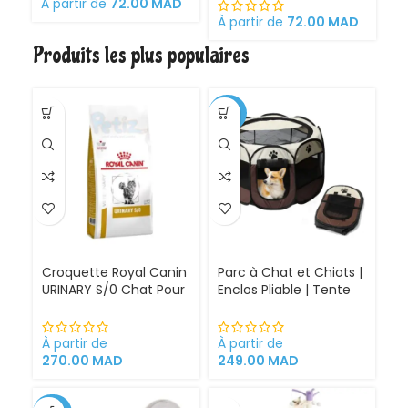
et ses chatons
À partir de
72.00
MAD
Croquettes pour
À partir de
72.00
MAD
À 
chattes
Produits les plus populaires
gestantes/allaitantes
et chatons
-30%
Croquette Royal Canin
Parc à Chat et Chiots |
URINARY S/0 Chat Pour
Enclos Pliable | Tente
Problèmes Urinaires
pour Chiens intérieur
Cystite régime
et extérieur
médicalisé
À partir de
À partir de
270.00
MAD
249.00
MAD