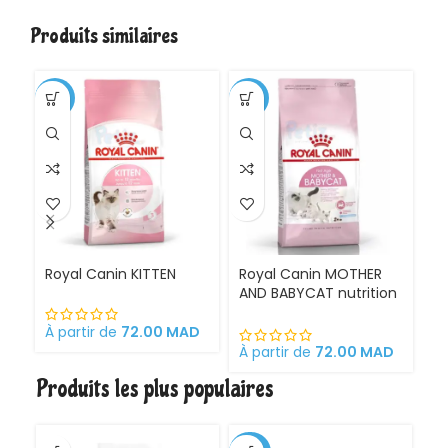
Produits similaires
-1%
-11%
Royal Canin KITTEN
Royal Canin MOTHER
Ro
AND BABYCAT nutrition
St
optimale pour la mère
sa
et ses chatons
À partir de
72.00
MAD
Croquettes pour
À partir de
72.00
MAD
À 
chattes
Produits les plus populaires
gestantes/allaitantes
et chatons