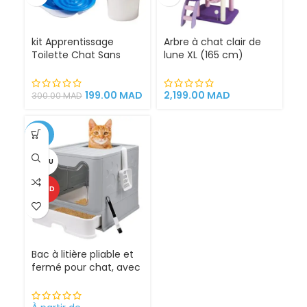
kit Apprentissage
Arbre à chat clair de
Toilette Chat Sans
lune XL (165 cm)
Litière 100% éfficace
espace de jeu pour
chat griffoirs
199.00
MAD
2,199.00
MAD
300.00
MAD
-25%
VENDU
CHAUD
Bac à litière pliable et
fermé pour chat, avec
Sortie supérieure