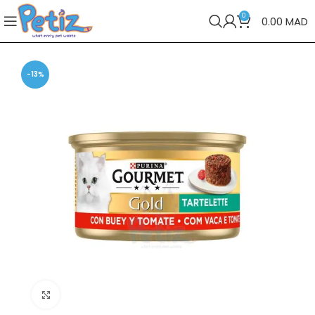
0
0.00
MAD
-13%
Cliquez pour agrandir