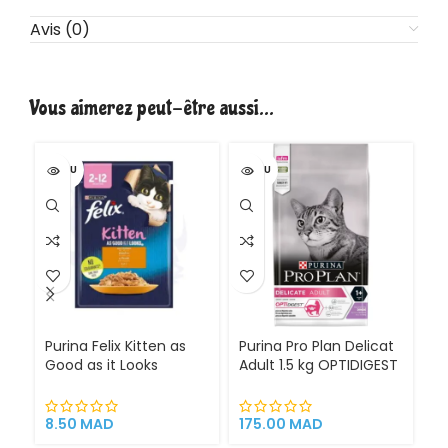
Avis (0)
Vous aimerez peut-être aussi…
VENDU
VENDU
VE
Purina Felix Kitten as
Purina Pro Plan Delicat
Pu
Good as it Looks
Adult 1.5 kg OPTIDIGEST
El
Pochon 85 g
Pour Chats à Digestion
O
Sensible Dinde de
Ri
haute qualité
8.50
MAD
175.00
MAD
2