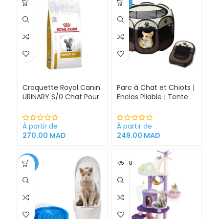
-30%
Croquette Royal Canin
Parc à Chat et Chiots |
URINARY S/0 Chat Pour
Enclos Pliable | Tente
Problèmes Urinaires
pour Chiens intérieur
Cystite régime
et extérieur
médicalisé
À partir de
À partir de
270.00
MAD
249.00
MAD
-34%
VENDU