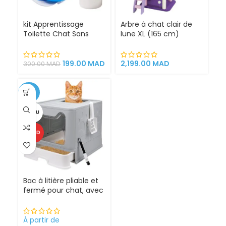
kit Apprentissage
Arbre à chat clair de
Toilette Chat Sans
lune XL (165 cm)
Litière 100% éfficace
espace de jeu pour
chat griffoirs
199.00
MAD
2,199.00
MAD
300.00
MAD
-25%
VENDU
CHAUD
Bac à litière pliable et
fermé pour chat, avec
Sortie supérieure
À partir de