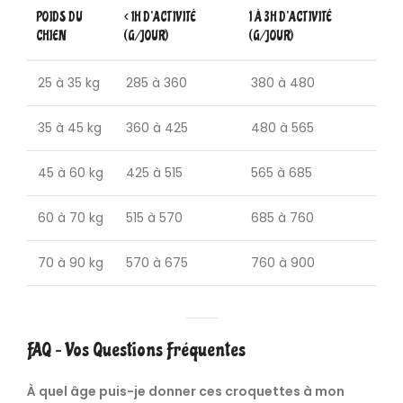
POIDS DU
< 1H D’ACTIVITÉ
1 À 3H D’ACTIVITÉ
CHIEN
(G/JOUR)
(G/JOUR)
25 à 35 kg
285 à 360
380 à 480
35 à 45 kg
360 à 425
480 à 565
45 à 60 kg
425 à 515
565 à 685
60 à 70 kg
515 à 570
685 à 760
70 à 90 kg
570 à 675
760 à 900
FAQ – Vos Questions Fréquentes
À quel âge puis-je donner ces croquettes à mon