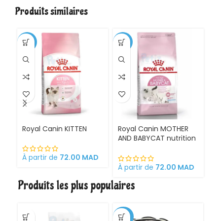
Produits similaires
-1%
-11%
Royal Canin KITTEN
Royal Canin MOTHER
Ro
AND BABYCAT nutrition
St
optimale pour la mère
sa
et ses chatons
À partir de
72.00
MAD
Croquettes pour
À partir de
72.00
MAD
À 
chattes
Produits les plus populaires
gestantes/allaitantes
et chatons
-30%