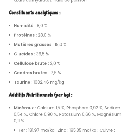
Œufs déshydratés, Huile de poisson
Constituants analytiques :
Humidité
: 8,0 %
Protéines
: 28,0 %
Matières grasses
: 18,0 %
Glucides
: 36,5 %
Cellulose brute
: 2,0 %
Cendres brutes
: 7,5 %
Taurine
: 1002,46 mg/kg
Additifs Nutritionnels (par kg) :
Minéraux
: Calcium 1,5 %, Phosphore 0,92 %, Sodium
0,54 %, Chlore 0,90 %, Potassium 0,66 %, Magnésium
0,11 %
Fer : 181,97 mg/kg ; Zinc : 195,35 mg/kg ; Cuivre :