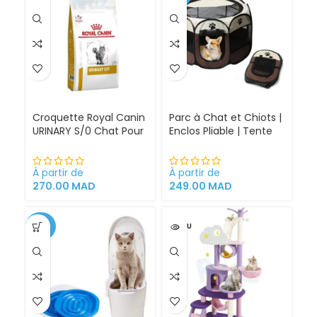
Croquette Royal Canin
Parc à Chat et Chiots |
URINARY S/0 Chat Pour
Enclos Pliable | Tente
Problèmes Urinaires
pour Chiens intérieur
Cystite régime
et extérieur
médicalisé
À partir de
À partir de
270.00
MAD
249.00
MAD
-34%
VENDU