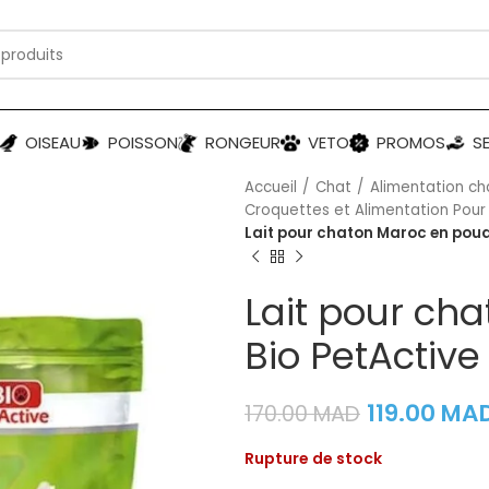
OISEAU
POISSON
RONGEUR
VETO
PROMOS
S
Accueil
Chat
Alimentation ch
Croquettes et Alimentation Pou
Lait pour chaton Maroc en poudr
Lait pour ch
Bio PetActive
119.00
MA
170.00
MAD
Rupture de stock