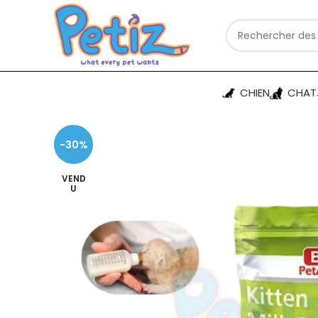
CHIEN
CHAT
-30%
VEND
U