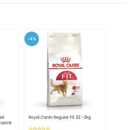
-4%
isé
Royal Canin Regular Fit 32 -2kg
Royal 
castré