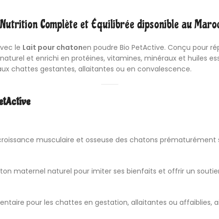
 Nutrition Complète et Équilibrée dipsonible au Maro
avec le
Lait pour chaton
en poudre Bio PetActive. Conçu pour ré
aturel et enrichi en protéines, vitamines, minéraux et huiles ess
 aux chattes gestantes, allaitantes ou en convalescence.
etActive
a croissance musculaire et osseuse des chatons prématurément s
aton maternel naturel pour imiter ses bienfaits et offrir un souti
e pour les chattes en gestation, allaitantes ou affaiblies, ai