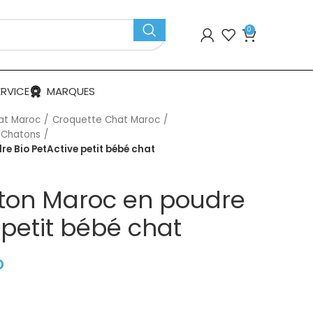
0
ERVICE
MARQUES
at Maroc
Croquette Chat Maroc
r Chatons
e Bio PetActive petit bébé chat
aton Maroc en poudre
 petit bébé chat
D