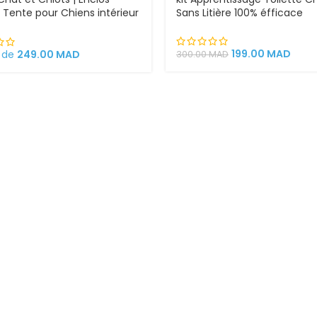
 | Tente pour Chiens intérieur
Sans Litière 100% éfficace
rieur
199.00
MAD
r de
249.00
MAD
300.00
MAD