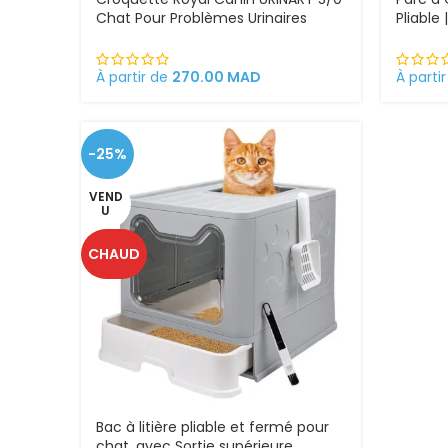
Chat Pour Problèmes Urinaires
Pliable
Cystite régime médicalisé
et exté
À partir de
270.00
MAD
À parti
-25%
VEND
U
CHAUD
Bac à litière pliable et fermé pour
chat, avec Sortie supérieure