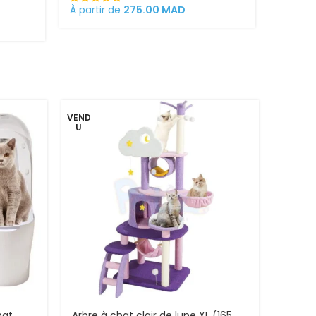
À partir de
275.00
MAD
303.0
VEND
U
hat
Arbre à chat clair de lune XL (165