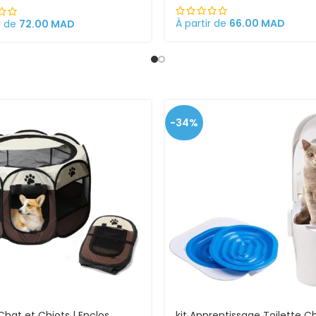
s gestantes/allaitantes et
ns
À partir de
66.00
MAD
r de
72.00
MAD
-34%
Chat et Chiots | Enclos
kit Apprentissage Toilette C