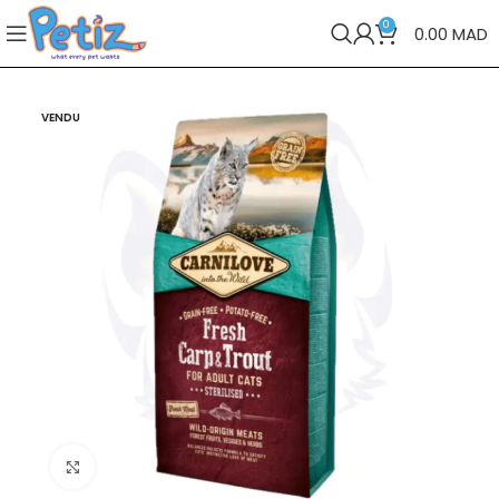
0
0.00
MAD
VENDU
Cliquez pour agrandir