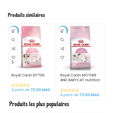
Produits similaires
-1%
-11%
Royal Canin KITTEN
Royal Canin MOTHER
Ro
AND BABYCAT nutrition
St
optimale pour la mère
sa
et ses chatons
À partir de
72.00
MAD
Croquettes pour
À partir de
72.00
MAD
À 
chattes
Produits les plus populaires
gestantes/allaitantes
et chatons