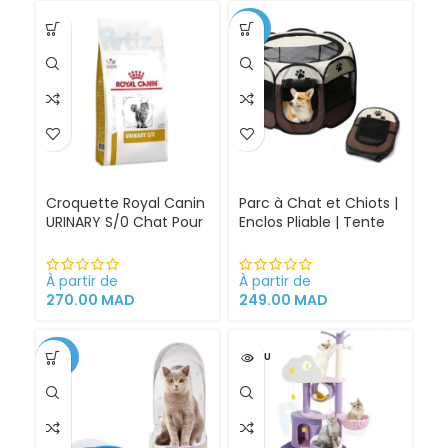
-30%
Croquette Royal Canin
Parc à Chat et Chiots |
URINARY S/0 Chat Pour
Enclos Pliable | Tente
Problèmes Urinaires
pour Chiens intérieur
Cystite régime
et extérieur
médicalisé
À partir de
À partir de
270.00
MAD
249.00
MAD
-34%
VENDU