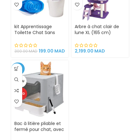
kit Apprentissage
Arbre à chat clair de
Toilette Chat Sans
lune XL (165 cm)
Litière 100% éfficace
espace de jeu pour
chat griffoirs
199.00
MAD
2,199.00
MAD
300.00
MAD
-25%
VENDU
CHAUD
Bac à litière pliable et
fermé pour chat, avec
Sortie supérieure