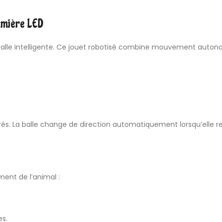
umière LED
balle intelligente. Ce jouet robotisé combine mouvement autono
s. La balle change de direction automatiquement lorsqu’elle re
ment de l’animal :
es.