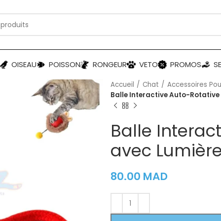
OISEAU
POISSON
RONGEUR
VETO
PROMOS
S
Accueil
Chat
Accessoires Pou
Balle Interactive Auto-Rotative
Balle Interac
avec Lumière
80.00
MAD