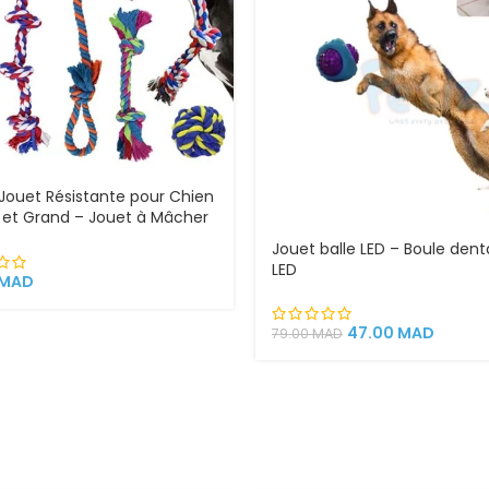
Jouet Résistante pour Chien
et Grand – Jouet à Mâcher
on Naturel avec Balle en TPR
Jouet balle LED – Boule dent
LED
MAD
47.00
MAD
79.00
MAD