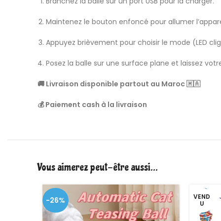
Branchez la balle sur un port USB pour la charger.
Maintenez le bouton enfoncé pour allumer l’appare
Appuyez brièvement pour choisir le mode (LED cli
Posez la balle sur une surface plane et laissez vot
🚚 Livraison disponible partout au Maroc 🇲🇦
💰 Paiement cash à la livraison
Vous aimerez peut-être aussi…
VEND
-26%
U