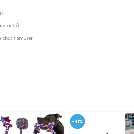
il.
gnotante).
re chat s’amuser.
-41%