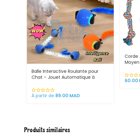
Corde 
Moyen 
en Cot
Balle Interactive Roulante pour
Chat – Jouet Automatique à
60.00
Détection Tactile avec 3 Modes de
Jeu et Recharge USB Type-C
À partir de
89.00
MAD
Produits similaires