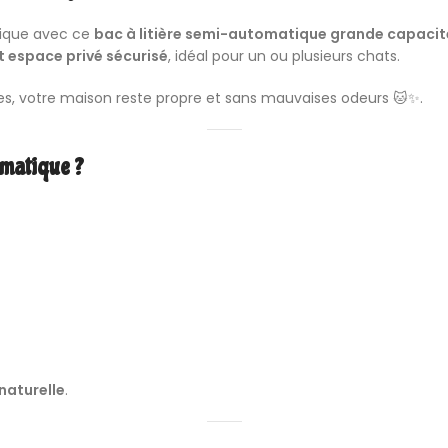
nique avec ce
bac à litière
semi-automatique grande capacit
t espace privé sécurisé
, idéal pour un ou plusieurs chats.
s, votre maison reste propre et sans mauvaises odeurs 🐱✨.
omatique ?
naturelle
.