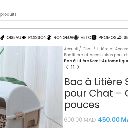
OISEAU
POISSON
RONGEUR
VETO
PROMOS
S
Accueil
Chat
Litière et Acces
Bac litiere et accessoires pour c
Bac à Litière Semi-Automatiqu
Bac à Litièr
pour Chat – 
pouces
450.00
M
600.00
MAD