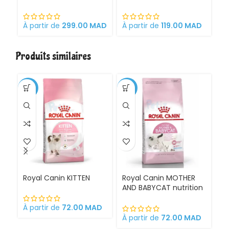
Sortie supérieure
Capacité Semi-Fermé
di
en Plastique avec
d
Design Anti-
À partir de
299.00
MAD
À partir de
119.00
MAD
À 
Éclaboussures –
Confort, Hygiène et
Simplicité d’Entretien
Produits similaires
-1%
-11%
Royal Canin KITTEN
Royal Canin MOTHER
Ro
AND BABYCAT nutrition
St
optimale pour la mère
sa
et ses chatons
À partir de
72.00
MAD
Croquettes pour
À partir de
72.00
MAD
À 
chattes