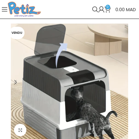
0
0.00
MAD
VENDU
Cliquez pour agrandir