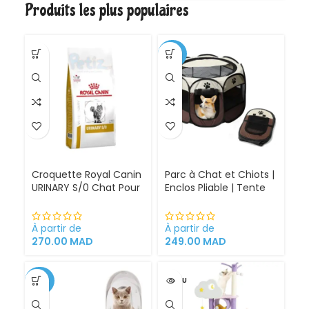
Produits les plus populaires
gestantes/allaitantes
et chatons
-30%
Croquette Royal Canin
Parc à Chat et Chiots |
URINARY S/0 Chat Pour
Enclos Pliable | Tente
Problèmes Urinaires
pour Chiens intérieur
Cystite régime
et extérieur
médicalisé
À partir de
À partir de
270.00
MAD
249.00
MAD
-34%
VENDU