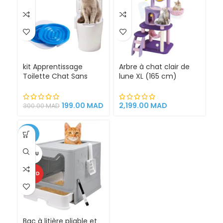
kit Apprentissage
Arbre à chat clair de
Toilette Chat Sans
lune XL (165 cm)
Litière 100% éfficace
espace de jeu pour
chat griffoirs
199.00
MAD
2,199.00
MAD
300.00
MAD
-25%
VENDU
CHAUD
Bac à litière pliable et