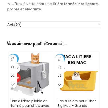
🐾 Offrez à votre chat une
litière fermée intelligente,
propre et élégante
.
Avis (0)
Vous aimerez peut-être aussi…
-25%
-21%
-2
VENDU
VENDU
VE
CHAUD
Bac à litière pliable et
Bac à Litière pour Chat
Ba
fermé pour chat, avec
Big Mac – Grande
p