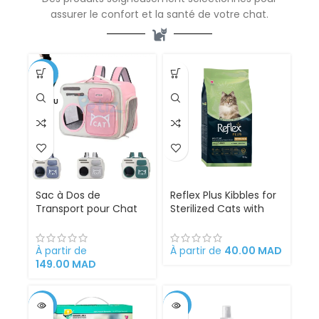
assurer le confort et la santé de votre chat.
-32%
VENDU
Sac à Dos de
Reflex Plus Kibbles for
Transport pour Chat
Sterilized Cats with
et Chien avec Fenêtre
Chicken
Bulle – Confort,
Sécurité et Design
À partir de
À partir de
40.00
MAD
Futuriste pour Vos
149.00
MAD
Déplacements
-17%
-12%