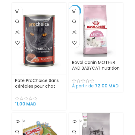
-11%
Royal Canin MOTHER
AND BABYCAT nutrition
optimale pour la mère
et ses chatons
Paté ProChoice Sans
Croquettes pour
À partir de
72.00
MAD
céréales pour chat
chattes
Adult au Saumon
gestantes/allaitantes
400g
et chatons
11.00
MAD
VENDU
VENDU