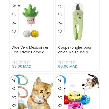
VENDU
Aloe Vera Mexicain en
Coupe-ongles pour
Tissu avec Herbe à
chien Meuleuse à
Chat
ongles pour animaux
de compagnie Griffe
de chien Chat
33.00
MAD
60.00
MAD
Meuleuse à ongles
Lime à ongles s… Voir
plus
-34%
-56%