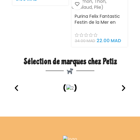
Purina Felix Fantastic
Festin de la Mer en
Gélatine 4x85g –
Nourriture humide
pour chats adultes
22.00
MAD
34.00
MAD
aux poissons
savoureux (Saumon,
Thon, Cabillaud, Plie)
Sélection de marques chez Petiz