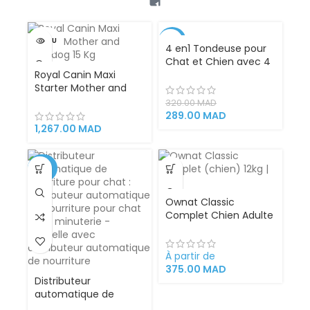
VENDU
-10%
4 en1 Tondeuse pour
Chat et Chien avec 4
Royal Canin Maxi
Têtes
Starter Mother and
Babydog 15 Kg –
320.00
MAD
Croquettes
289.00
MAD
Complètes pour
1,267.00
MAD
Chiennes en
Gestation et Lactation
et Chiots de Grande
-29%
Race, Soutien
Immunitaire et
Ownat Classic
Croissance Optimale
Complet Chien Adulte
12kg | 20Kg de Toutes
Races et Tailles
Viande Fraîche
À partir de
Alimentation saine
375.00
MAD
Distributeur
automatique de
nourriture pour chat :