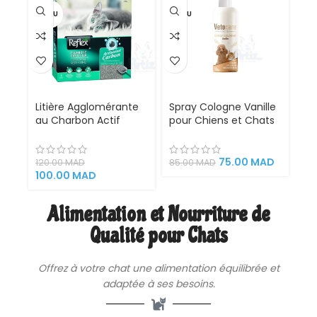
VENDU
VENDU
Litière Agglomérante
Spray Cologne Vanille
au Charbon Actif
pour Chiens et Chats
Reflex pour Chat –
– 200 ml
Ultra Absorbante, Anti-
Odeurs, 10 Litres
75.00
MAD
120.00
MAD
85.00
MAD
100.00
MAD
Alimentation et Nourriture de
Qualité pour Chats
Offrez à votre chat une
alimentation
équilibrée et
adaptée à ses besoins.