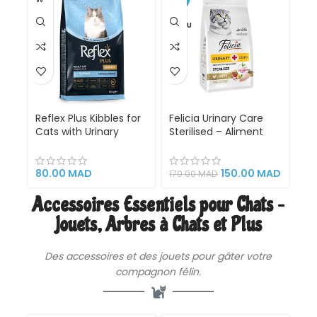
VENDU
Reflex Plus Kibbles for
Felicia Urinary Care
Cats with Urinary
Sterilised – Aliment
Tract Support with
super premium
Salmon
complet pour chats
stérilisés (Poulet, 2 kg)
80.00
MAD
150.00
MAD
170.00
MAD
Accessoires Essentiels pour Chats –
Jouets, Arbres à Chats et Plus
Des
accessoires
et des jouets pour gâter votre
compagnon félin.