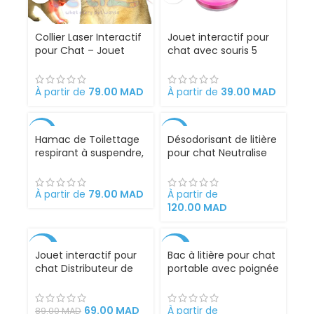
Collier Laser Interactif
Jouet interactif pour
pour Chat – Jouet
chat avec souris 5
Automatique à
couleurs
Faisceau Lumineux
pour Stimulation et
À partir de
79.00
MAD
À partir de
39.00
MAD
Activité Physique
-21%
-11%
Hamac de Toilettage
Désodorisant de litière
respirant à suspendre,
pour chat Neutralise
2 en 1 pour Chats et
les odeurs
Petits Chiens – Coupe
désagréables Prolonge
Griffes et Toilettage
l’efficacité parfumer
À partir de
79.00
MAD
À partir de
avec 2 Crochets.
20 kg de litière
120.00
MAD
-22%
-28%
Jouet interactif pour
Bac à litière pour chat
chat Distributeur de
portable avec poignée
VENDU
friandises et
dissimulée, design
croquettes
détachable
69.00
MAD
À partir de
89.00
MAD