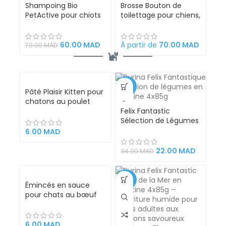
Shampoing Bio
Brosse Bouton de
PetActive pour chiots
toilettage pour chiens,
è l’extrait de
chats, lapins et
camomille 400ml
chevaux, 18 x 12 x 7 cm
rétractable, facile à
60.00
MAD
À partir de
70.00
MAD
70.00
MAD
nettoyer,
ergonomique en acier
inoxydable. Peigne
outil professionnel de
VENDU
-35%
toilettag
Pâté Plaisir Kitten pour
chatons au poulet
100g – Les Repas Plaisir
Felix Fantastic
pour les chatons en
Sélection de Légumes
pleine croissance
en Gélatine pour
6.00
MAD
Chats – 4x85g |
Tendres Morceaux de
22.00
MAD
34.00
MAD
Viande avec Légumes,
Aliment Complet
Riche en Nutriments
-35%
Émincés en sauce
Essentiels
pour chats au bœuf
et dinde 100g – Plaisir
6.00
MAD