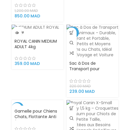
distributeur
automatique de
1,200.00
MAD
nourriture pour chat
850.00
MAD
avec minuterie –
Gamelle avec
distributeur
VENDU
-25%
automatique de
ROYAL CANIN MEDIUM
nourriture
ADULT 4kg
Sac à Dos de
359.00
MAD
Transport pour
Animaux – Durable,
Respirant et Portable,
pour Petits et Moyens
320.00
MAD
Chiens ou Chats, Idéal
239.00
MAD
pour Voyage et
Voiture
-30%
Gamelle pour Chiens
Chats, Flottante Anti
CHAUD
Éclaboussures 1000ML
Protection des oreilles