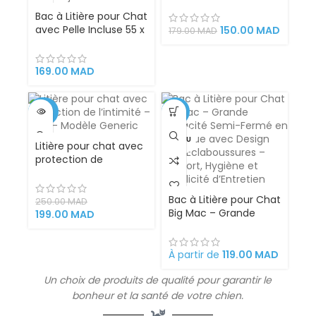
Bac à Litière pour Chat
avec Pelle Incluse 55 x
150.00
MAD
179.00
MAD
38 x 21 cm – Grand
Format Anti-
Projection
169.00
MAD
-20%
-21%
VENDU
VENDU
Litière pour chat avec
protection de
l’intimité – Vert –
Modèle Generic
Bac à Litière pour Chat
250.00
MAD
Big Mac – Grande
199.00
MAD
Capacité Semi-Fermé
en Plastique avec
Design Anti-
À partir de
119.00
MAD
Éclaboussures –
Confort, Hygiène et
Un choix de produits de qualité pour garantir le
Simplicité d’Entretien
bonheur et la santé de votre
chien
.