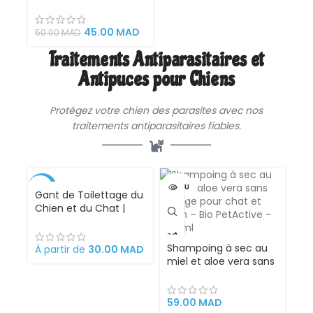
d’Animaux – Peigne de
Massage Magique
pour Chat et Chien,
45.00
MAD
50.00
MAD
Nettoyage et Soin du
Traitements Antiparasitaires et
Pelage
Antipuces pour Chiens
Protégez votre chien des parasites avec nos
traitements antiparasitaires fiables.
-33%
VENDU
Gant de Toilettage du
Chien et du Chat |
Action 4 en 1 –
Brossage, Massage,
Bain et Récupération
Shampoing à sec au
À partir de
30.00
MAD
des Poils | Gant Brosse
miel et aloe vera sans
Chat et Chien en
rinçage pour chat et
Silicone Convient à
chien – Bio PetActive
Toutes Tailles de
– 200 ml – Copier
59.00
MAD