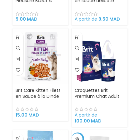
Pleasure Bœuf &
en sauce délicate
Poulet 85g – Pâtée
400g pour chat
Premium pour Chat
Adulte en Sauce
9.00
MAD
À partir de
9.50
MAD
Brit Care Kitten Filets
Croquettes Brit
en Sauce à la Dinde
Premium Chat Adult
tendre 85 g – Pâtée
Chicken – Riche en
pour Chaton
Protéines Animales –
Soutien de la Peau et
15.00
MAD
À partir de
du Pelage – Santé
100.00
MAD
Digestive et Urinaire –
Renforcement du
Système Immunitaire
-12%