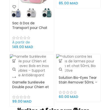
Buccale Parfaite –
85.00
MAD
فرشاة و معجون أسنان
للقطط و الكلاب
Sac à Dos de
Transport pour Chat
et Chien avec Fenêtre
Bulle – Confort,
Sécurité et Design
À partir de
Futuriste pour Vos
149.00
MAD
Déplacements
Solution Bio-Eyes Tear
Gamelle Surélevée
Stain Remover 50mL –
Double pour Chien et
Anti-Traces de
Chat avec Bols en Inox
Larmes Naturelle pour
Amovibles – Support
Chien & Chat, Formulé
60.00
MAD
Pliable Antidérapant
à l’Aloe Vera,
99.00
MAD
Nettoyant Doux et