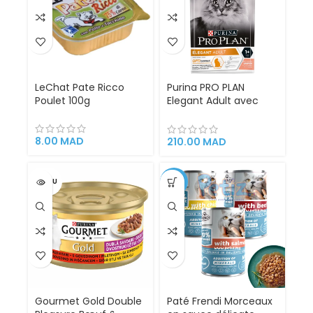
LeChat Pate Ricco
Purina PRO PLAN
Poulet 100g
Elegant Adult avec
OPTIDERMA
Croquettes Riche en
Saumon 1.5 kg
8.00
MAD
210.00
MAD
VENDU
-21%
Gourmet Gold Double
Paté Frendi Morceaux