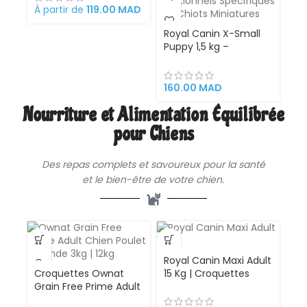
et de la barbe
À partir de
119.00
MAD
Conception anti-
étouffement Base
Royal Canin X-Small
antidérapante
Puppy 1,5 kg –
Adaptée aux
Croquettes Premium
déplacements
pour Chiots de Très
Petite Taille, Adaptées
160.00
MAD
aux Besoins
Nourriture et Alimentation Équilibrée
Nutritionnels
Spécifiques des Chiots
pour Chiens
Miniatures
Des repas complets et savoureux pour la santé
et le bien-être de votre chien.
Royal Canin Maxi Adult
Croquettes Ownat
15 Kg | Croquettes
Grain Free Prime Adult
Premium pour Chiens
Chien Poulet et Dinde
Adultes de Grande