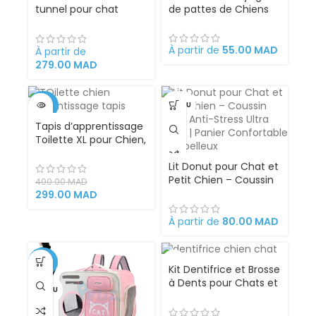
tunnel pour chat
de pattes de Chiens
d’intérieur grande
taille
À partir de
55.00
MAD
À partir de
279.00
MAD
-25%
VENDU
Tapis d’apprentissage
VENDU
Toilette XL pour Chien,
Chiot et Petit Animal –
Avec Bac Collecteur
Lit Donut pour Chat et
et Gazon Artificiel –
Petit Chien – Coussin
400.00
MAD
Hygiénique,
Rond Anti-Stress Ultra
299.00
MAD
Réutilisable et Facile à
Doux | Panier
Nettoyer
Confortable et
À partir de
80.00
MAD
Moelleux
-32%
Kit Dentifrice et Brosse
à Dents pour Chats et
VENDU
Chiens – Ensemble
Complet pour Hygiène