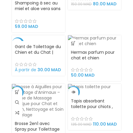
Shampoing à sec au
les griffes des chats
80.00
MAD
150.00
MAD
miel et aloe vera sans
et des chiens
rinçage pour chat et
chien – Bio PetActive
– 200 ml
59.00
MAD
-33%
Gant de Toilettage du
Chien et du Chat |
Hermax parfum pour
Action 4 en 1 –
chat et chien
Brossage, Massage,
Bain et Récupération
À partir de
30.00
MAD
des Poils | Gant Brosse
50.00
MAD
Chat et Chien en
Silicone Convient à
Toutes Tailles de
-10%
-19%
Pelage.
Tapis absorbant
VENDU
toilette pour chiots ,
alèse éducatif
40x60cm
Brosse 2en1 avec
110.00
MAD
135.00
MAD
Spray pour Toilettage