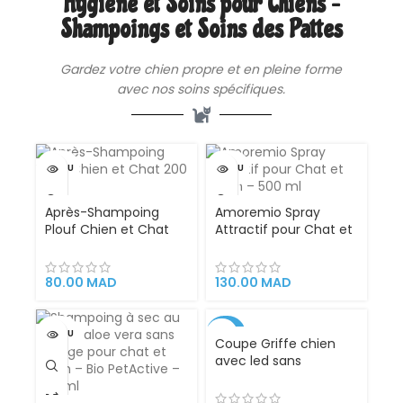
Hygiène et Soins pour Chiens –
Apaisant Bio PetActive
Shampoings et Soins des Pattes
Gardez votre chien propre et en pleine forme
avec nos soins spécifiques.
VENDU
VENDU
Après-Shampoing
Amoremio Spray
Plouf Chien et Chat
Attractif pour Chat et
200 ml
Chien – 500 ml
80.00
MAD
130.00
MAD
VENDU
-47%
Coupe Griffe chien
avec led sans
accident avec loupe
X5, idéal pour couper