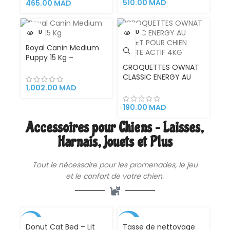
510.00
MAD
465.00
MAD
VENDU
VENDU
Royal Canin Medium
Puppy 15 Kg –
Croquettes Premium
CROQUETTES OWNAT
pour Chiots de Taille
CLASSIC ENERGY AU
Moyenne,
POULET POUR CHIEN
1,002.00
MAD
Alimentation
ADULTE ACTIF 4KG
Complète pour
190.00
MAD
Croissance Saine,
Accessoires pour Chiens – Laisses,
Renforcement
Immunitaire et
Harnais, Jouets et Plus
Digestion Optimale
Tout le nécessaire pour les promenades, le jeu
et le confort de votre chien.
-30%
-54%
Donut Cat Bed – Lit
Tasse de nettoyage