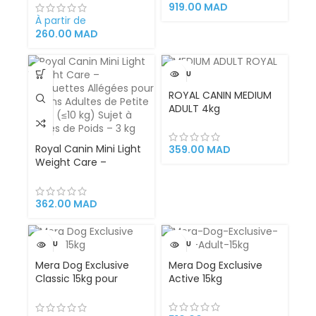
3kg | 12kg nutrition
Taille (26-44 kg) |
919.00
MAD
complète et naturelle
Santé Articulaire &
À partir de
recette convient aux
Pelage Brillant
260.00
MAD
chiens adultes
VENDU
ROYAL CANIN MEDIUM
ADULT 4kg
Royal Canin Mini Light
359.00
MAD
Weight Care –
Croquettes Allégées
pour Chiens Adultes
de Petite Taille (≤10
362.00
MAD
kg) Sujet à l’Excès de
Poids – 3 kg
VENDU
VENDU
Mera Dog Exclusive
Mera Dog Exclusive
Classic 15kg pour
Active 15kg
chiens adultes