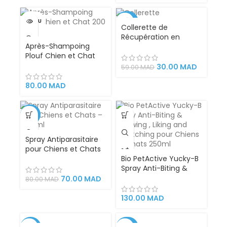
Pelage.
VENDU
-49%
Collerette de
Récupération en
Après-Shampoing
Plastique – Chat et
Plouf Chien et Chat
Petit Chien –
200 ml
Protection
30.00
MAD
59.00
MAD
Confortable et Sûre
après Opération,
80.00
MAD
Blessure ou
Traitement
Dermatologique –
-13%
Taille M pour Animaux
de 6 à 10 kg
Spray Antiparasitaire
pour Chiens et Chats
– 200 ml
Bio PetActive Yucky-B
Spray Anti-Biting &
Chewing , Liking and
70.00
MAD
80.00
MAD
Scratching pour
Chiens et Chats
130.00
MAD
250ml – Veterinary
Formulated
-14%
-42%