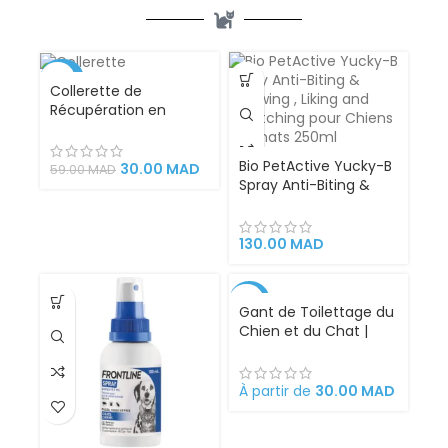
-49%
Collerette de
Récupération en
Plastique – Chat et
Petit Chien –
Bio PetActive Yucky-B
Protection
30.00
MAD
59.00
MAD
Spray Anti-Biting &
Confortable et Sûre
Chewing , Liking and
après Opération,
Scratching pour
Blessure ou
Chiens et Chats
Traitement
130.00
MAD
250ml – Veterinary
Dermatologique –
Formulated
Taille M pour Animaux
de 6 à 10 kg
-33%
Gant de Toilettage du
Chien et du Chat |
Action 4 en 1 –
Brossage, Massage,
Bain et Récupération
À partir de
30.00
MAD
des Poils | Gant Brosse
Chat et Chien en
Silicone Convient à