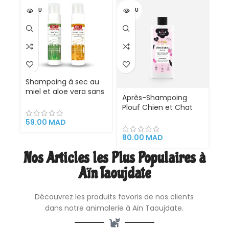
inoxydable. Peigne
VENDU
VENDU
outil professionnel de
toilettag
Shampoing à sec au
miel et aloe vera sans
Après-Shampoing
rinçage pour chat et
Plouf Chien et Chat
chien – Bio PetActive
200 ml
– 200 ml – Copier
59.00
MAD
80.00
MAD
Nos Articles les Plus Populaires à
Aïn Taoujdate
Découvrez les produits favoris de nos clients
dans notre animalerie à Aïn Taoujdate.