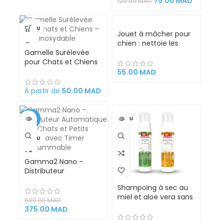
75.00
MAD
120.00
MAD
des Poils
VENDU
Jouet à mâcher pour
chien : nettoie les
Gamelle Surélevée
dents et réduit le
pour Chats et Chiens
tartre, préserve la
– Acier Inoxydable
couleur des os et les
55.00
MAD
caries
À partir de
50.00
MAD
-25%
VENDU
VENDU
Gamma2 Nano –
Distributeur
Automatique pour
Shampoing à sec au
Chats et Petits Chiens
miel et aloe vera sans
avec Timer
500.00
MAD
rinçage pour chat et
Programmable
375.00
MAD
chien – Bio PetActive