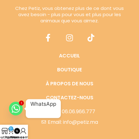
Chez Petiz, vous obtenez plus de ce dont vous
avez besoin - plus pour vous et plus pour les
animaux que vous aimez.
ACCUEIL
BOUTIQUE
À PROPOS DE NOUS
CONTACTEZ-NOUS
WhatsApp
1
Tel : 06.06.966.777
Email: info@petiz.ma
0
outique
Panier
Promos
Mon compte