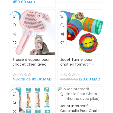
Tailles, Sécurisé et
450.00
MAD
Stylé
-26%
-20%
Brosse à vapeur pour
Jouet Tunnel pour
chat et chien avec
chat en format T –
Bouton et laser Bleu
Amusement et
exploration garantis
pour votre félin
À partir de
89.00
MAD
120.00
MAD
150.00
MAD
-30%
Jouet Interactif
Coccinelle Pour Chats