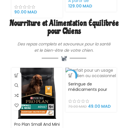
pour Chat et Chien
À partir de
VetoCare 200ml
129.00
MAD
90.00
MAD
Nourriture et Alimentation Équilibrée
pour Chiens
Des repas complets et savoureux pour la santé
et le bien-être de votre chien.
-38%
Seringue de
médicaments pour
chats et chiens –
Distributeur de
médicaments
49.00
MAD
79.00
MAD
Pro Plan Small And Mini