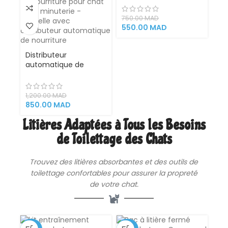
Maroc
750.00
MAD
550.00
MAD
Distributeur
automatique de
nourriture pour chat :
distributeur
automatique de
1,200.00
MAD
nourriture pour chat
850.00
MAD
avec minuterie –
Litières Adaptées à Tous les Besoins
Gamelle avec
distributeur
de Toilettage des Chats
automatique de
nourriture
Trouvez des
litières
absorbantes et des outils de
toilettage confortables pour assurer la propreté
de votre chat.