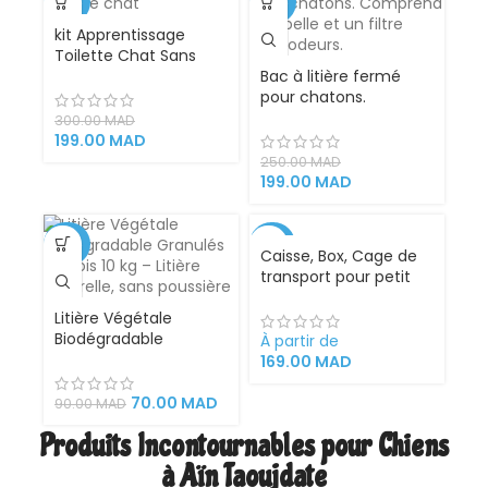
-34%
-20%
kit Apprentissage
Toilette Chat Sans
Litière 100% éfficace
Bac à litière fermé
pour chatons.
Comprend une pelle
300.00
MAD
et un filtre anti-
199.00
MAD
odeurs.
250.00
MAD
199.00
MAD
-22%
-32%
Caisse, Box, Cage de
transport pour petit
VENDU
Chien, Chat, Porte
Litière Végétale
Métallique, Clips,
Biodégradable
Séparateur d’urine et
À partir de
Granulés de Bois 10 kg
Loquet de Sécurité.
169.00
MAD
– Litière naturelle, sans
poussière
70.00
MAD
90.00
MAD
Produits Incontournables pour Chiens
à Aïn Taoujdate