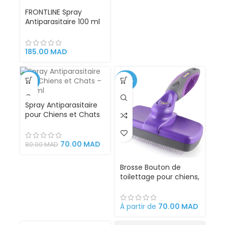
Toutes Tailles de
FRONTLINE Spray
Pelage.
Antiparasitaire 100 ml
– Pour Chiens, Chats,
Chiots et Chatons |
Élimine Puces et
185.00
MAD
Tiques Rapidement
-13%
-42%
Spray Antiparasitaire
pour Chiens et Chats
– 200 ml
70.00
MAD
80.00
MAD
Brosse Bouton de
toilettage pour chiens,
chats, lapins et
chevaux, 18 x 12 x 7 cm
rétractable, facile à
À partir de
70.00
MAD
nettoyer,
ergonomique en acier