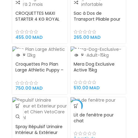
CROQUETTES MAXI
Sac à Dos de
STARTER 4 KG ROYAL
Transport Pliable pour
CANIN pour chiennes
Chat et Petit Chien
en
jusqu’à 8 kg |
gestation/allaitement
Respirant, Fenêtre
455.00
MAD
265.00
MAD
et chiots de grande
Transparente,
taille jusqu’à 2 mois
Sécurisé et
Confortable
VENDU
VENDU
Croquettes Pro Plan
Mera Dog Exclusive
Large Athletic Puppy –
Active 15kg
Poulet 12kg
Alimentation pour
chiots de grande taille
510.00
MAD
750.00
MAD
et de morphotype
athlétique
-19%
Lit de fenêtre pour
CHAUD
chat
Spray Répulsif Urinaire
Intérieur & Extérieur