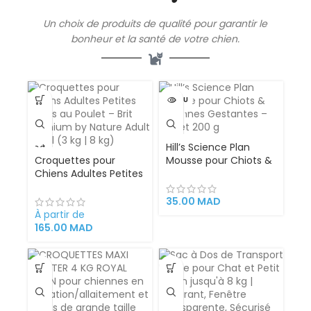
Un choix de produits de qualité pour garantir le
bonheur et la santé de votre
chien
.
VENDU
Hill’s Science Plan
Croquettes pour
Mousse pour Chiots &
Chiens Adultes Petites
Chiennes Gestantes –
Races au Poulet – Brit
Poulet 200 g
Premium by Nature
35.00
MAD
Adult Small (3 kg | 8
À partir de
kg)
165.00
MAD