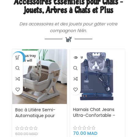
Accessoires Essentiels pour Chats –
Jouets, Arbres à Chats et Plus
Des
accessoires
et des jouets pour gâter votre
compagnon félin.
-25%
VENDU
Harnais Chat Jeans
Bac à Litière Semi-
Ultra-Confortable –
Automatique pour
Harnais Réglable en
Chat – Grande
Denim Respirant pour
Capacité 20 pouces
Chats de Toutes
70.00
MAD
600.00
MAD