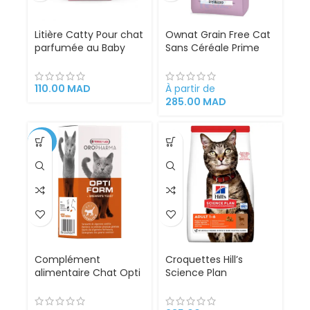
Litière Catty Pour chat
Ownat Grain Free Cat
parfumée au Baby
Sans Céréale Prime
powder 20l
Sterilized pour Chats
Stérilisés (3kg | 8kg)
110.00
MAD
À partir de
285.00
MAD
-23%
Complément
Croquettes Hill’s
alimentaire Chat Opti
Science Plan
Form OROPHARMA
Croquettes pour Chat
(100 comprimés)
Adulte à l’Agneau