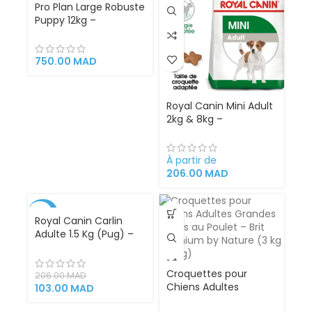
Pro Plan Large Robuste
Puppy 12kg –
Croquettes pour
Grand Chiot Robuste
et de morphotype
750.00
MAD
Royal Canin Mini Adult
2kg & 8kg –
Croquettes
Complètes pour
Chiens Adultes de
À partir de
Petites Races (1 à 10
206.00
MAD
kg) avec Soutien
Digestif, Pelage Brillant
et Maintien du Poids
-50%
Royal Canin Carlin
Optima
Adulte 1.5 Kg (Pug) –
VENDU
Nutrition Adaptée pour
votre Pug –
Croquettes adaptées
Croquettes pour
206.00
MAD
à la mâchoire courte
Chiens Adultes
103.00
MAD
brachycéphale –
Grandes Races au