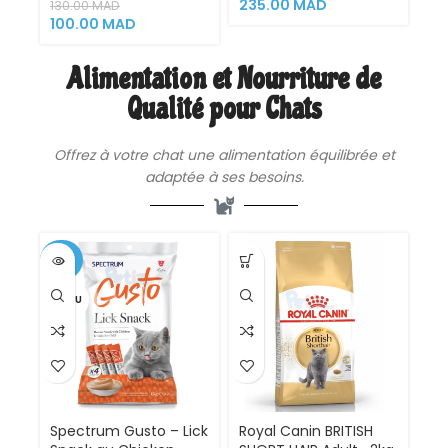
(1.5kg)
235.00
MAD
130.00
MAD
100.00
MAD
Alimentation et Nourriture de
Qualité pour Chats
Offrez à votre chat une
alimentation
équilibrée et
adaptée à ses besoins.
-25%
VENDU
Spectrum Gusto – Lick
Royal Canin BRITISH