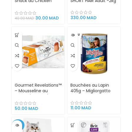
Snack au Chicken
SHORT HAIR Adult -2kg
pour Chats – Friandise
Liquide
330.00
MAD
30.00
MAD
40.00
MAD
VENDU
Gourmet Revelations™
Bouchées au Lapin
– Mousseline au
405g – Migliorgatto
Poulet (4 x 57 g)
11.00
MAD
50.00
MAD
-25%