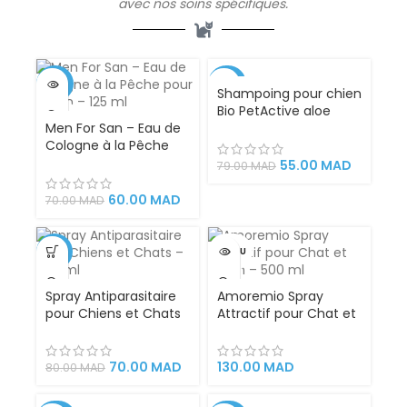
avec nos soins spécifiques.
-14%
-30%
Shampoing pour chien
Bio PetActive aloe
VENDU
Men For San – Eau de
vera 400 ml
Cologne à la Pêche
pour Chien – 125 ml
55.00
MAD
79.00
MAD
60.00
MAD
70.00
MAD
-13%
VENDU
Spray Antiparasitaire
Amoremio Spray
pour Chiens et Chats
Attractif pour Chat et
– 200 ml
Chien – 500 ml
70.00
MAD
130.00
MAD
80.00
MAD