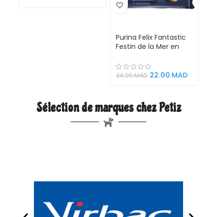
Purina Felix Fantastic
Festin de la Mer en
Gélatine 4x85g –
Nourriture humide
pour chats adultes
22.00
MAD
34.00
MAD
aux poissons
savoureux (Saumon,
Thon, Cabillaud, Plie)
Sélection de marques chez Petiz