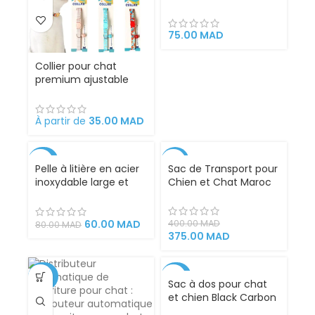
(fonctionne avec
piles)
75.00
MAD
Collier pour chat
premium ajustable
élégant accessoire
chic
À partir de
35.00
MAD
-25%
-6%
Pelle à litière en acier
Sac de Transport pour
inoxydable large et
Chien et Chat Maroc
robuste
60.00
MAD
400.00
MAD
80.00
MAD
375.00
MAD
-29%
-27%
Sac à dos pour chat
et chien Black Carbon
Chic pour transport