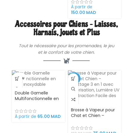
promo
Poulet – Brit Premium
by Nature (3 kg | 15 kg)
À partir de
150.00
MAD
Accessoires pour Chiens – Laisses,
Harnais, Jouets et Plus
Tout le nécessaire pour les promenades, le jeu
et le confort de votre chien.
VENDU
-38%
Double Gamelle
Multifonctionnelle en
Acier Inoxydable
Brosse à Vapeur pour
Chat et Chien –
À partir de
65.00
MAD
Toilettage 3 en 1 avec
Pulvérisation, Lumière
UV et Extraction Facile