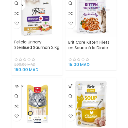
VENDU
Felicia Urinary
Brit Care Kitten Filets
Sterilised Saumon 2 Kg
en Sauce à la Dinde
– Croquettes
tendre 85 g – Pâtée
Hypoallergéniques
pour Chaton
pour Chat Stérilisé |
15.00
MAD
200.00
MAD
Santé Urinaire &
150.00
MAD
Contrôle du Poids
VENDU