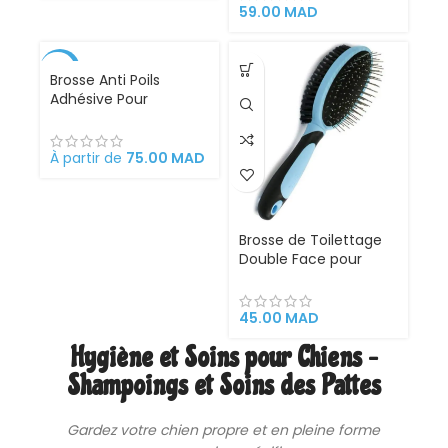
– 200 ml – Copier
59.00
MAD
-17%
Brosse Anti Poils
Adhésive Pour
Animaux Domestiques
À partir de
75.00
MAD
Brosse de Toilettage
Double Face pour
Chien et Chat – Anti-
Poils, Démêlante et
Massage 2 en 1
45.00
MAD
Hygiène et Soins pour Chiens –
Shampoings et Soins des Pattes
Gardez votre chien propre et en pleine forme