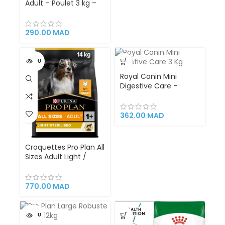
Adult – Poulet 3 kg –
Croquettes Premium
pour Petit Chien
Adulte
290.00
MAD
VENDU
Royal Canin Mini
Digestive Care –
Croquettes pour
Chiens Adultes de
Petite Taille (1 à 10 kg)
362.00
MAD
à Sensibilité Digestive
– 3 kg
Croquettes Pro Plan All
Sizes Adult Light /
Sterilised au Poulet
14kg alimentation
complète pour chiens
770.00
MAD
adultes à faible teneur
en matières grasses
VENDU