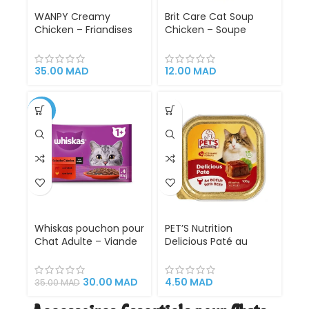
WANPY Creamy
Brit Care Cat Soup
Chicken – Friandises
Chicken – Soupe
Crémeuses à Lécher
Humide Sans Céréales
pour Chat (5 × 14 g)
au Poulet pour Chats
Adultes – 75g
35.00
MAD
12.00
MAD
-14%
Whiskas pouchon pour
PET’S Nutrition
Chat Adulte – Viande
Delicious Paté au
de bœuf et Poulet– 4
Saumon pour Chat
x 85 g
Adulte – Pâtée
Complète Riche en
30.00
MAD
4.50
MAD
35.00
MAD
Saumon 100 g