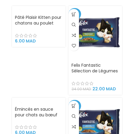
VENDU
-35%
Pâté Plaisir Kitten pour
chatons au poulet
100g – Les Repas Plaisir
pour les chatons en
pleine croissance
6.00
MAD
Felix Fantastic
Sélection de Légumes
en Gélatine pour
Chats – 4x85g |
Tendres Morceaux de
22.00
MAD
34.00
MAD
Viande avec Légumes,
Aliment Complet
Riche en Nutriments
-35%
Émincés en sauce
Essentiels
pour chats au bœuf
et dinde 100g – Plaisir
6.00
MAD