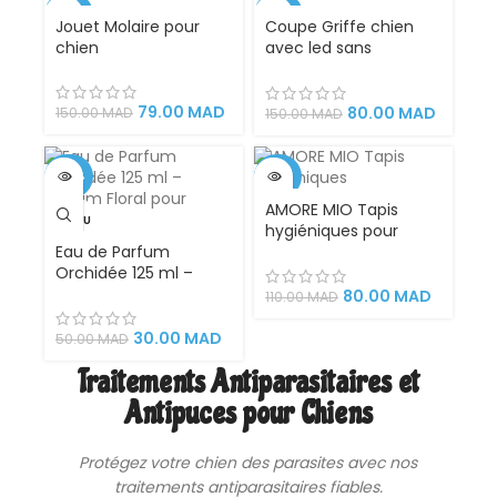
-47%
-47%
Jouet Molaire pour
Coupe Griffe chien
chien
avec led sans
accident avec loupe
X5, idéal pour couper
les griffes des chats
79.00
MAD
80.00
MAD
150.00
MAD
150.00
MAD
et des chiens
-40%
-27%
AMORE MIO Tapis
VENDU
VENDU
hygiéniques pour
Eau de Parfum
Toilettage et
Orchidée 125 ml –
Apprentissage
Parfum Floral pour
Propreté des Chiots
80.00
MAD
110.00
MAD
Chiens
Chiens et Chats
jetable Super
30.00
MAD
50.00
MAD
Absorbant
Traitements Antiparasitaires et
Antipuces pour Chiens
Protégez votre chien des parasites avec nos
traitements antiparasitaires fiables.