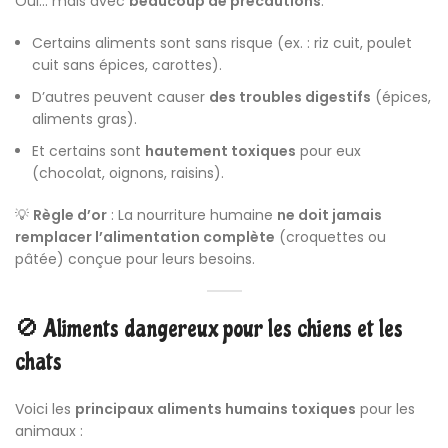
Oui… mais avec
beaucoup de précautions
.
Certains aliments sont sans risque (ex. : riz cuit, poulet
cuit sans épices, carottes).
D’autres peuvent causer
des troubles digestifs
(épices,
aliments gras).
Et certains sont
hautement toxiques
pour eux
(chocolat, oignons, raisins).
💡
Règle d’or
: La nourriture humaine
ne doit jamais
remplacer l’alimentation complète
(croquettes ou
pâtée) conçue pour leurs besoins.
🚫 Aliments dangereux pour les chiens et les
chats
Voici les
principaux aliments humains toxiques
pour les
animaux :