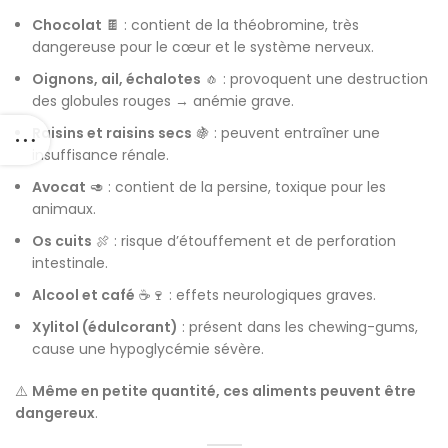
Chocolat
🍫 : contient de la théobromine, très
dangereuse pour le cœur et le système nerveux.
Oignons, ail, échalotes
🧄 : provoquent une destruction
des globules rouges → anémie grave.
Raisins et raisins secs
🍇 : peuvent entraîner une
insuffisance rénale.
Avocat
🥑 : contient de la persine, toxique pour les
animaux.
Os cuits
🍖 : risque d’étouffement et de perforation
intestinale.
Alcool et café
☕🍷 : effets neurologiques graves.
Xylitol (édulcorant)
: présent dans les chewing-gums,
cause une hypoglycémie sévère.
⚠️
Même en petite quantité, ces aliments peuvent être
dangereux
.