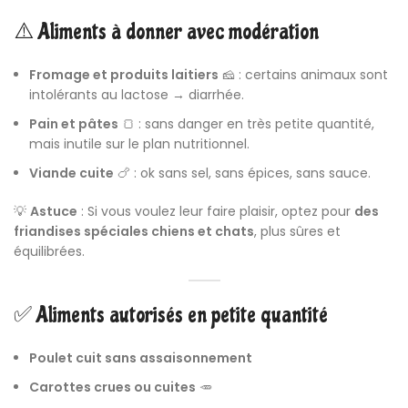
⚠️ Aliments à donner avec modération
Fromage et produits laitiers
🧀 : certains animaux sont
intolérants au lactose → diarrhée.
Pain et pâtes
🍞 : sans danger en très petite quantité,
mais inutile sur le plan nutritionnel.
Viande cuite
🍗 : ok sans sel, sans épices, sans sauce.
💡
Astuce
: Si vous voulez leur faire plaisir, optez pour
des
friandises spéciales chiens et chats
, plus sûres et
équilibrées.
✅ Aliments autorisés en petite quantité
Poulet cuit sans assaisonnement
Carottes crues ou cuites
🥕