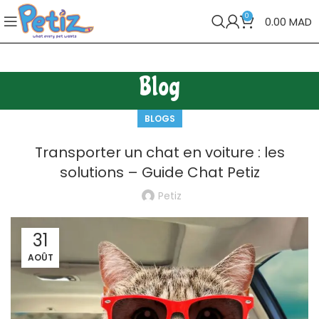
0
0.00
MAD
Blog
BLOGS
Transporter un chat en voiture : les
solutions – Guide Chat Petiz
Petiz
31
AOÛT